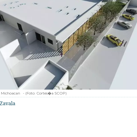
 Michoacan
-
(Foto:
Cortes�a SCOP
)
Zavala