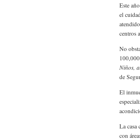
Este año
el cuida
atendido
centros 
No obsta
100,000 
Niños, a
de Segur
El inmue
especial
acondici
La casa 
con área