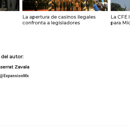
La apertura de casinos ilegales
La CFE l
confronta a legisladores
para Mi
del autor:
errat Zavala
@ExpansionMx