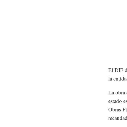
El DIF d
la entid
La obra 
estado e
Obras Pú
recauda