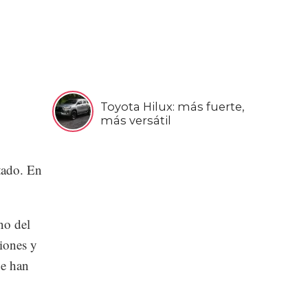
Toyota Hilux: más fuerte,
más versátil
tado. En
no del
iones y
ue han