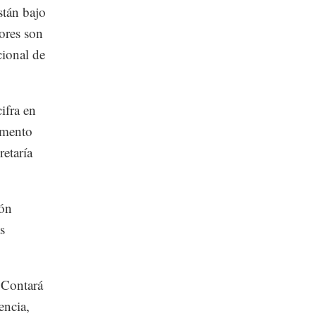
stán bajo
ores son
cional de
ifra en
umento
retaría
ión
s
 Contará
encia,