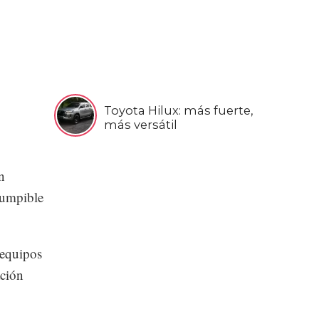
Toyota Hilux: más fuerte,
más versátil
n
rrumpible
 equipos
ación