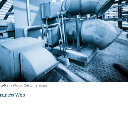
erg�a
-
(Foto:
Getty Images
)
usiness Web