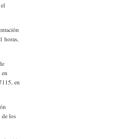
el
sentación
11 horas,
de
o en
7115, en
ión
 de los