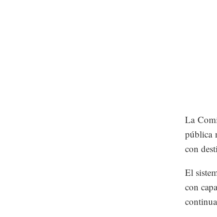
La Comis
pública 
con dest
El siste
con capa
continua