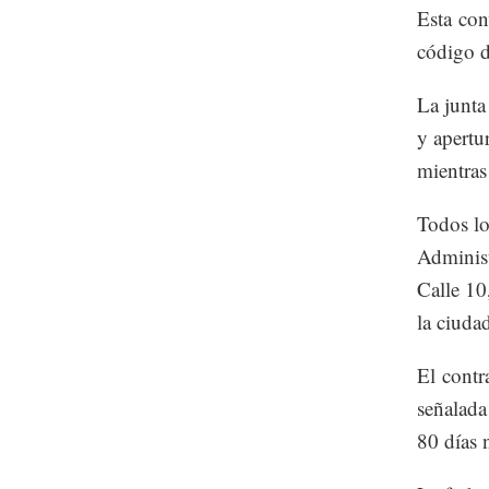
Esta con
código d
La junta
y apertu
mientras
Todos lo
Administ
Calle 1
la ciuda
El contr
señalada
80 días n