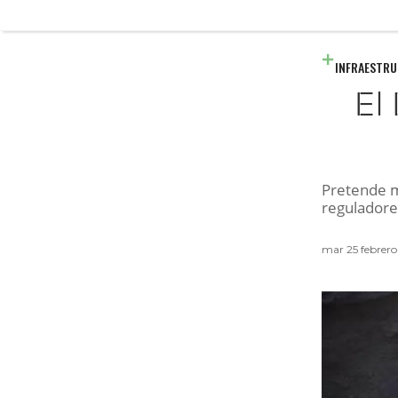
INFRAESTR
El
Pretende me
reguladore
mar 25 febrer