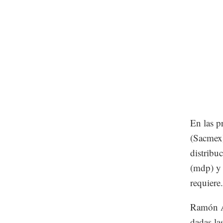
En las p
(Sacmex)
distribu
(mdp) y 
requiere.
Ramón Ag
dadas la