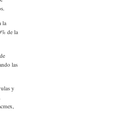
s.
 la
30% de la
 de
ando las
vulas y
á
Sacmex,