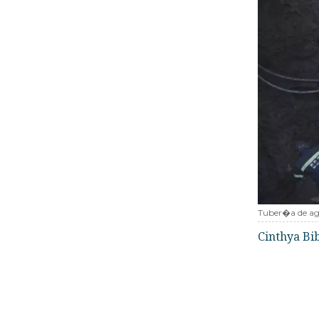
Tuber�a de a
Cinthya Bi