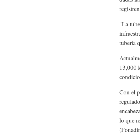
registre
"La tube
infraest
tubería q
Actualme
13,000 k
condicio
Con el p
regulado
encabeza
lo que r
(Fonadin