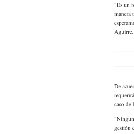
"Es un r
manera t
esperamo
Aguirre.
De acuer
requerir
caso de 
"Ninguna
gestión 