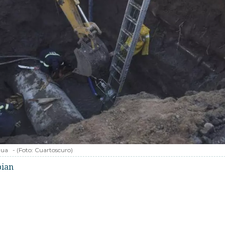
gua
-
(Foto:
Cuartoscuro
)
bian