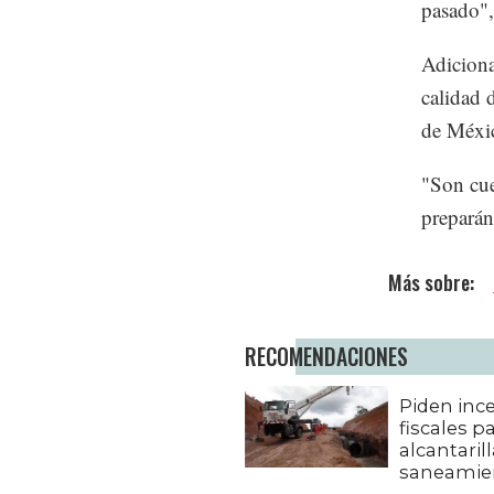
pasado",
Adiciona
calidad 
de Méxic
"Son cue
preparán
RECOMENDACIONES
Piden inc
fiscales p
alcantaril
saneamie