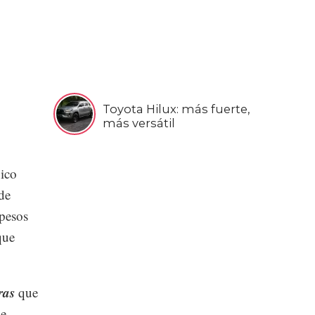
Toyota Hilux: más fuerte,
más versátil
ico
de
 pesos
que
ras
que
se