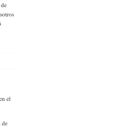
 de
sotros
ó
en el
a de