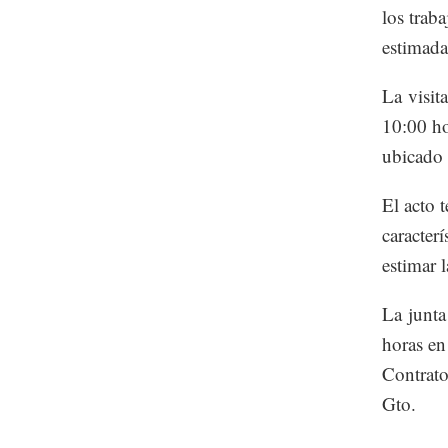
los trab
estimada
La visit
10:00 ho
ubicado 
El acto 
caracterí
estimar l
La junta
horas en
Contrato
Gto.