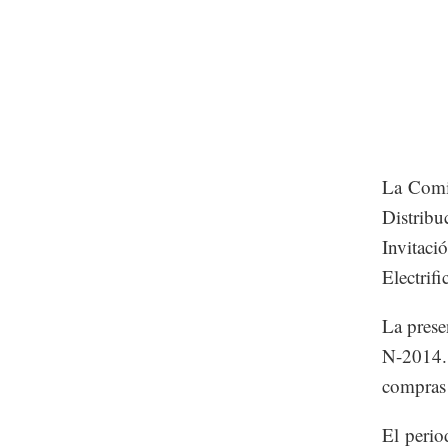
La Comis
Distribu
Invitaci
Electrifi
La pres
N-2014. 
compras
El perio