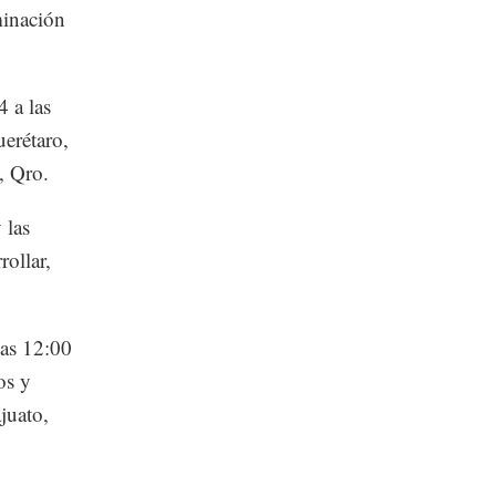
minación
4 a las
uerétaro,
, Qro.
 las
rollar,
las 12:00
os y
juato,