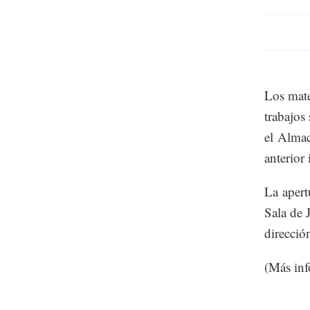
Los mate
trabajos
el Almac
anterior
La apert
Sala de 
direcció
(Más in