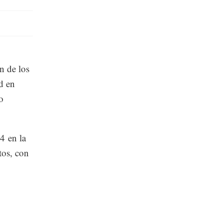
n de los
d en
o
4 en la
tos, con