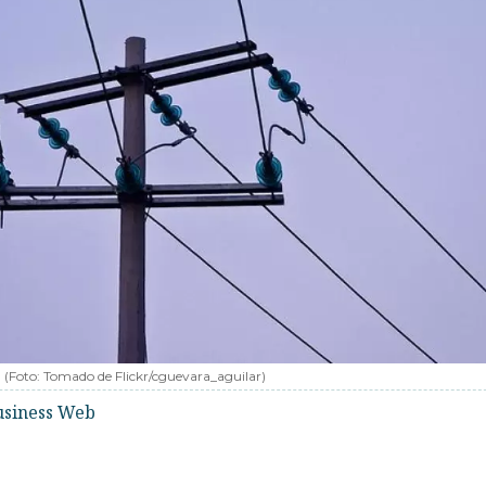
-
(Foto:
Tomado de Flickr/cguevara_aguilar
)
usiness Web