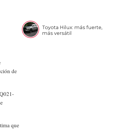
Toyota Hilux: más fuerte,
más versátil
e
cción de
OQ021-
de
stima que