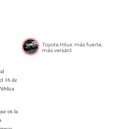
Toyota Hilux: más fuerte,
más versátil
al
el 16 de
Pública
ue en la
a
 pesos