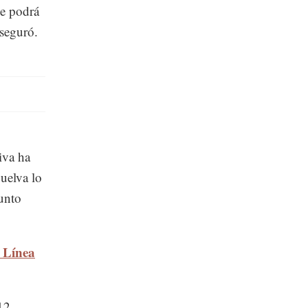
se podrá
aseguró.
iva ha
vuelva lo
sunto
e Línea
12,