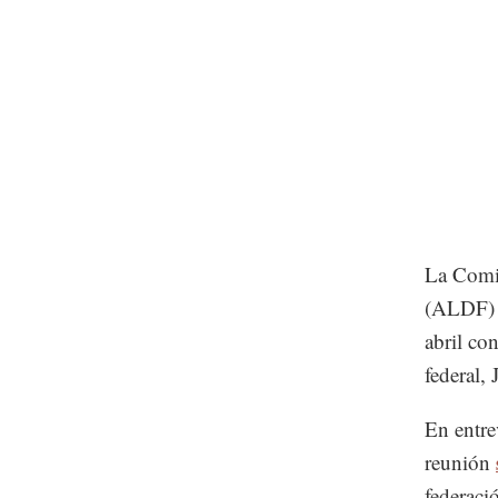
La Comis
(ALDF) q
abril co
federal,
En entre
reunión
federaci