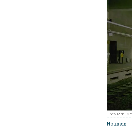
Linea 12 del Me
Notimex