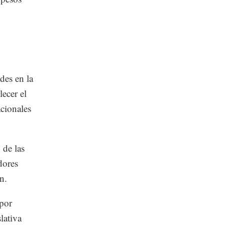
des en la
lecer el
acionales
 de las
dores
n.
 por
lativa