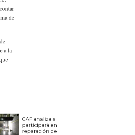
 contar
tema de
 de
e a la
 que
CAF analiza si
participará en
reparación de