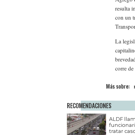
resulta 
con un t
Transpor
La legis
capitali
brevedad
corre de
RECOMENDACIONES
ALDF llam
funcionar
tratar cas