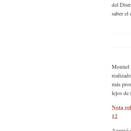
del Dist
saber el
Montiel 
realizad
más pron
lejos de 
Nota re
12
Agregó q