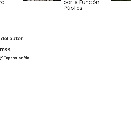
ro
por la Función
Pública
del autor:
imex
@ExpansionMx