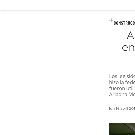
CONSTRUCC
A
en
Los legisld
hizo la fed
fueron util
Ariadna Mo
lun 14 abril 2