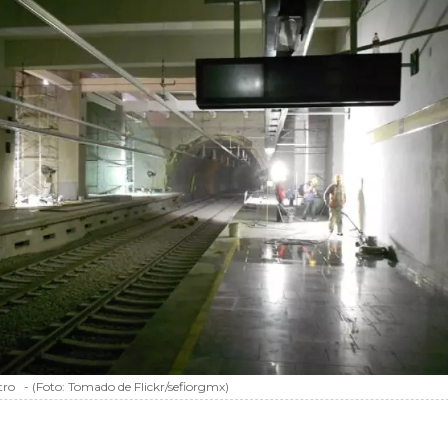
tro
-
(Foto:
Tomado de Flickr/sefiorgmx
)