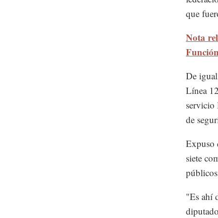
que fuer
Nota re
Función
De igual
Línea 12 
servicio
de segur
Expuso q
siete co
públicos
"Es ahí 
diputado