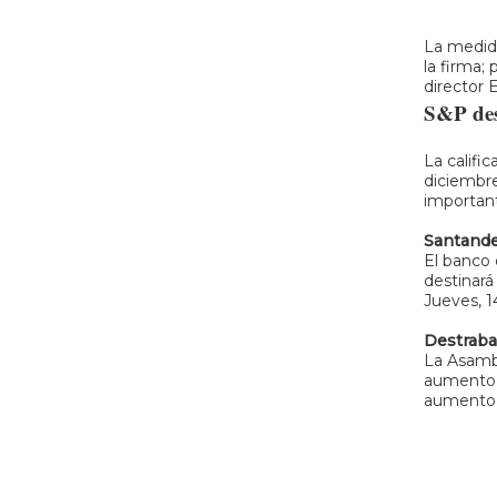
La medida
la firma;
director 
S&P des
La califi
diciembre
important
Santande
El banco 
destinará
Jueves, 1
Destraba
La Asambl
aumento a
aumento a