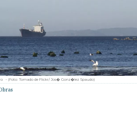
ro
-
(Foto:
Tomado de Flickr/ Jos� Gonz�lez Spaudo
)
Obras