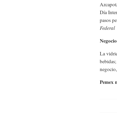
Azcapotz
Día Inte
pasos pe
Federal
Negocio 
La vidri
bebidas;
negocio,
Pemex n