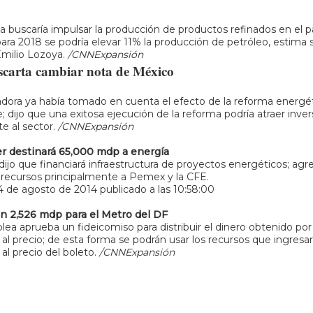
 buscaría impulsar la producción de productos refinados en el pa
 para 2018 se podría elevar 11% la producción de petróleo, estima 
Emilio Lozoya.
/CNNExpansión
carta cambiar nota de México
cadora ya había tomado en cuenta el efecto de la reforma energé
; dijo que una exitosa ejecución de la reforma podría atraer inver
e al sector.
/CNNExpansión
r destinará 65,000 mdp a energía
dijo que financiará infraestructura de proyectos energéticos; ag
 recursos principalmente a Pemex y la CFE.
4 de agosto de 2014 publicado a las 10:58:00
n 2,526 mdp para el Metro del DF
ea aprueba un fideicomiso para distribuir el dinero obtenido por
l precio; de esta forma se podrán usar los recursos que ingresar
l precio del boleto.
/CNNExpansión