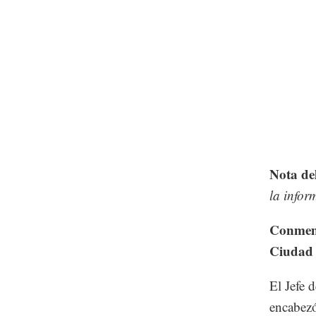
Nota de
la infor
Conmemo
Ciudad
El Jefe 
encabezó