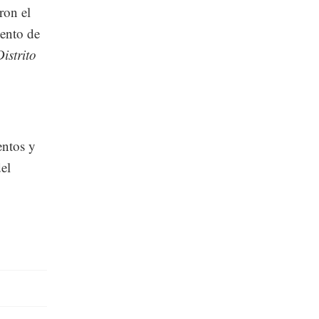
ron el
iento de
istrito
entos y
el