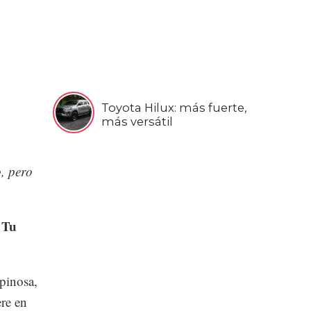
Toyota Hilux: más fuerte,
más versátil
, pero
 Tu
pinosa,
re en