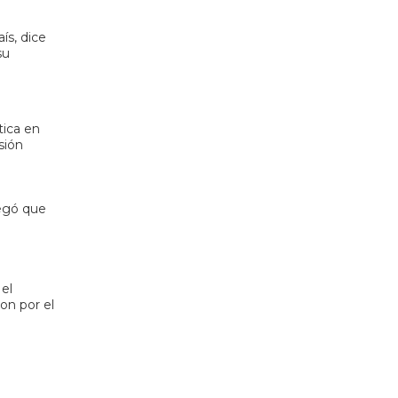
ís, dice
su
tica en
sión
regó que
 el
on por el