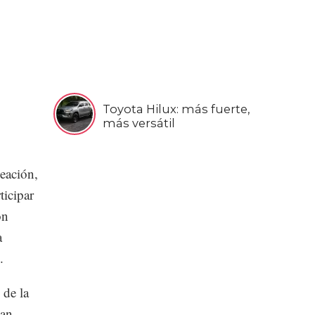
Toyota Hilux: más fuerte,
más versátil
eación,
ticipar
on
a
.
 de la
uan