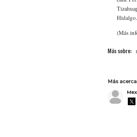
Tizahuap
Hidalgo
(Más in
Más acerca 
Mex