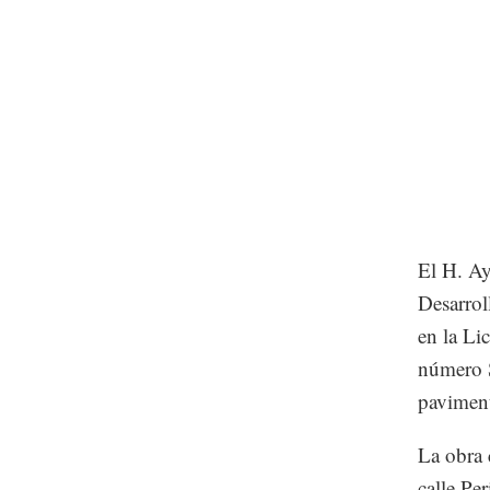
El H. Ay
Desarrol
en la Li
número 
paviment
La obra 
calle Pe