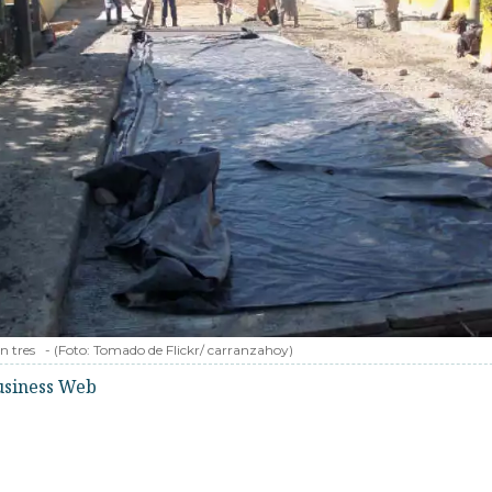
 tres
-
(Foto:
Tomado de Flickr/ carranzahoy
)
usiness Web