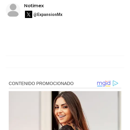
Notimex
@ExpansionMx