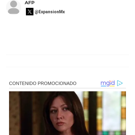
AFP
@ExpansionMx