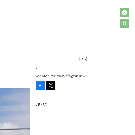
1
/ 4
-
Tomado de coahuila.gob.mx/
Facebook
Tweet
OBRAS