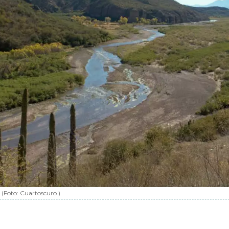
(Foto:
Cuartoscuro
)