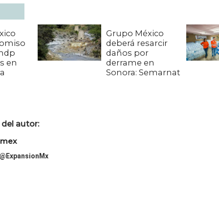
xico
Grupo México
icomiso
deberá resarcir
 mdp
daños por
s en
derrame en
ra
Sonora: Semarnat
del autor:
imex
@ExpansionMx