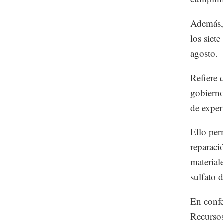
Además, 
los siet
agosto.
Refiere 
gobierno
de exper
Ello per
reparaci
material
sulfato 
En confe
Recursos