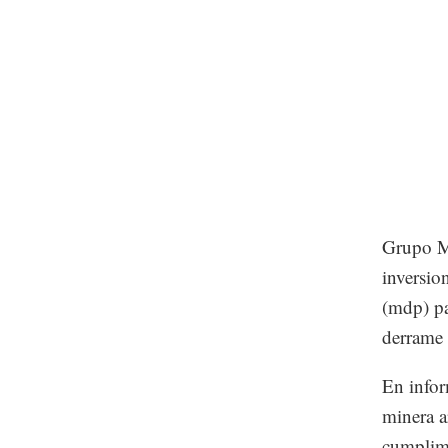
Grupo Mé
inversio
(mdp) pa
derrame 
En infor
minera a
cumplimi