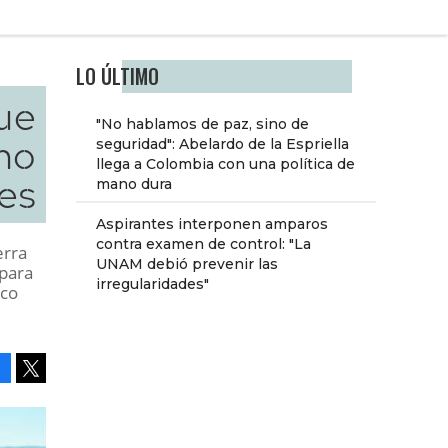
LO ÚLTIMO
ue
"No hablamos de paz, sino de
no
seguridad": Abelardo de la Espriella
llega a Colombia con una política de
tes
mano dura
Aspirantes interponen amparos
contra examen de control: "La
erra
UNAM debió prevenir las
 para
irregularidades"
ico
Facebook
Tweet