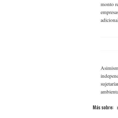
monto re
empresas
adiciona
Asimismo
independ
sujetarí
ambienta