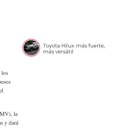
Toyota Hilux: más fuerte,
más versátil
 los
pesos
el
BMV), la
as y dará