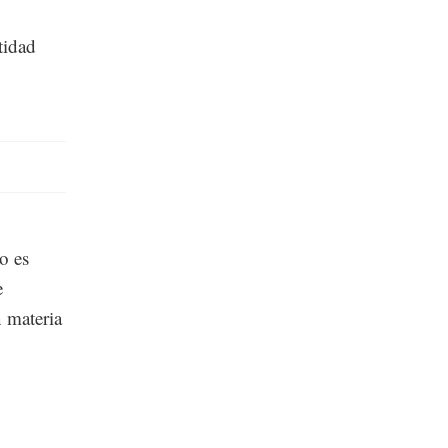
tidad
o es
e
 materia