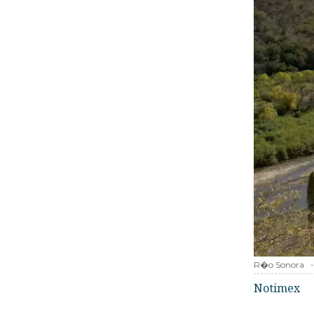
R�o Sonora
-
Notimex