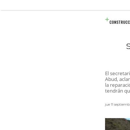
CONSTRUCC
El secreta
Abud, acla
la reparac
tendrán que
jue 11 septiem