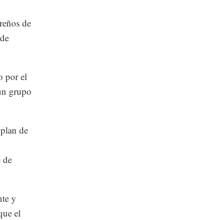
ereños de
 de
o por el
 un grupo
 plan de
e de
nte y
que el