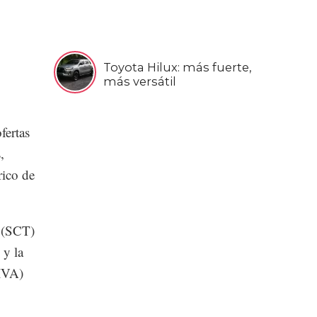
Toyota Hilux: más fuerte,
más versátil
fertas
,
rico de
s (SCT)
 y la
IVA)