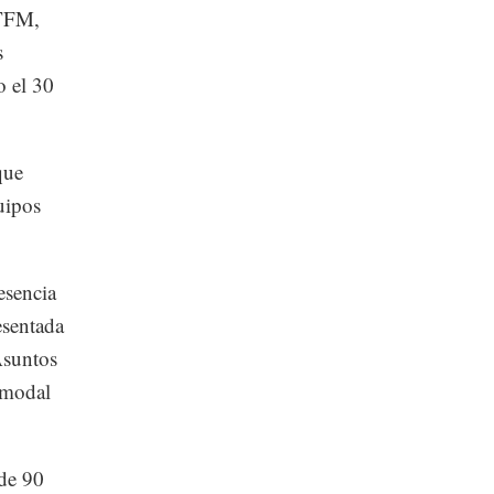
GTFM,
s
o el 30
que
uipos
esencia
esentada
Asuntos
imodal
 de 90