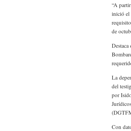
“A parti
inició e
requisito
de octub
Destaca 
Bombardi
requerid
La depen
del test
por Isid
Jurídico
(DGTFM
Con dato