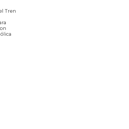
el Tren
ara
con
ólica