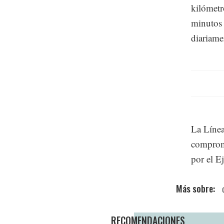
kilómetr
minutos 
diariame
La Línea
compromi
por el Ej
RECOMENDACIONES