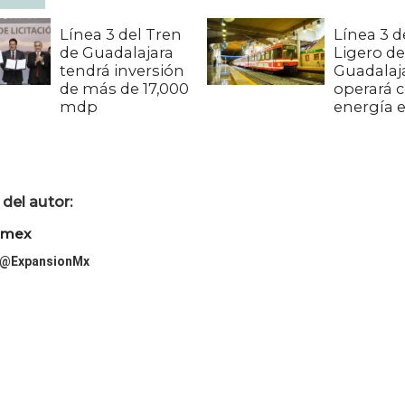
Línea 3 del Tren
Línea 3 d
de Guadalajara
Ligero de
tendrá inversión
Guadalaj
de más de 17,000
operará 
mdp
energía e
del autor:
imex
@ExpansionMx