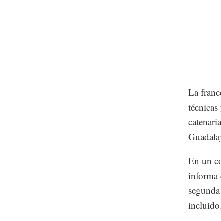
La franc
técnicas
catenari
Guadalaj
En un co
informa 
segunda
incluido