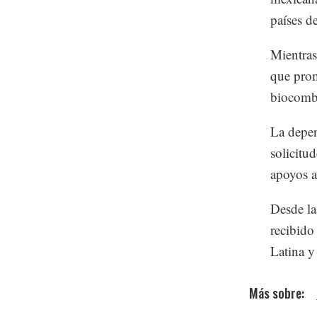
países de
Mientras
que prom
biocombu
La depen
solicitu
apoyos a
Desde la
recibido
Latina y