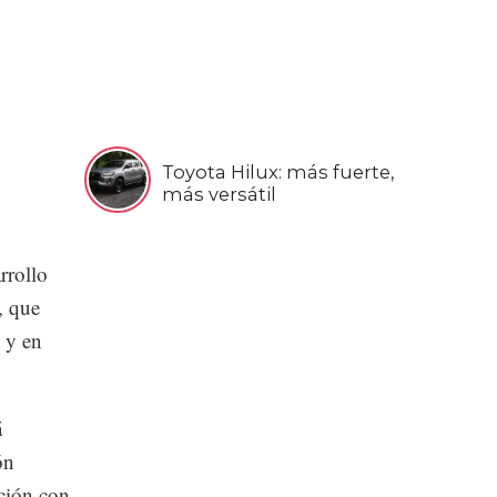
Toyota Hilux: más fuerte,
más versátil
rrollo
, que
 y en
á
ón
ación con