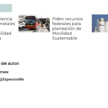
Francia
Piden recursos
metales
federales para
planeación de
ilidad
Movilidad
a
Sustentable
del autor:
imex
@ExpansionMx