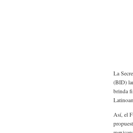
La Secre
(BID) la
brinda f
Latinoam
Así, el 
propuest
mexicana