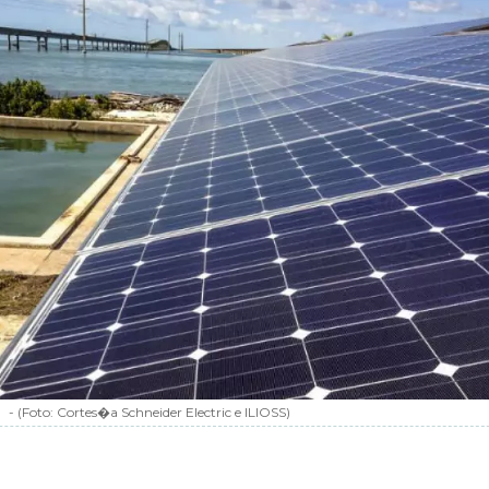
-
(Foto:
Cortes�a Schneider Electric e ILIOSS
)