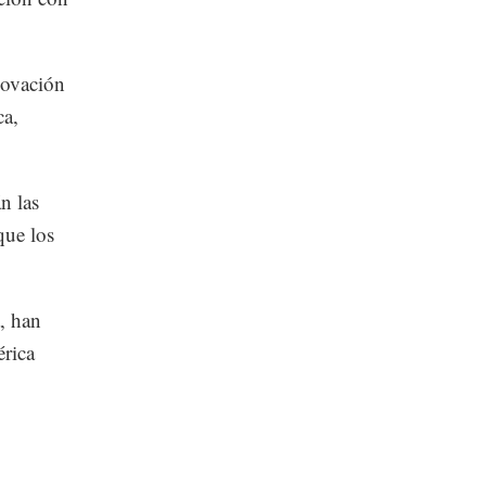
novación
ca,
n las
que los
a, han
érica