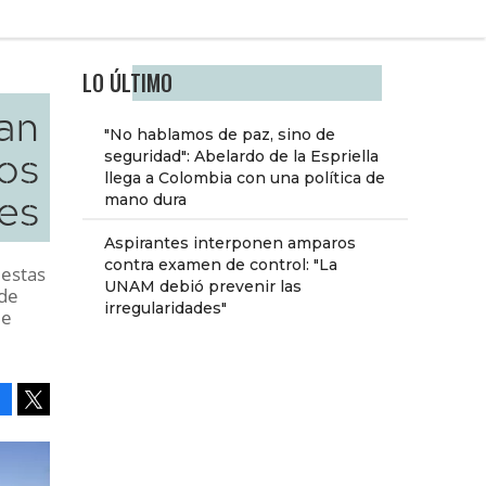
LO ÚLTIMO
zan
"No hablamos de paz, sino de
os
seguridad": Abelardo de la Espriella
llega a Colombia con una política de
es
mano dura
Aspirantes interponen amparos
contra examen de control: "La
uestas
UNAM debió prevenir las
 de
irregularidades"
de
Facebook
Tweet