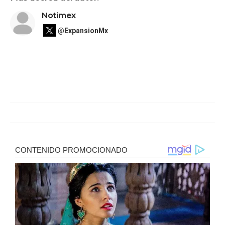
Notimex
@ExpansionMx