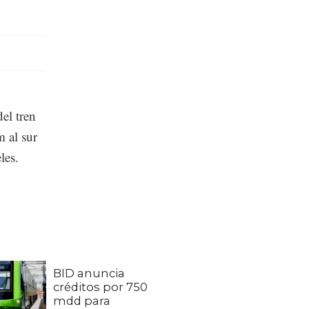
del tren
m al sur
les.
BID anuncia
créditos por 750
mdd para