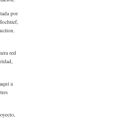
ntada por
Hochtief,
uction.
mera red
oridad,
 aquí a
tres
royecto,