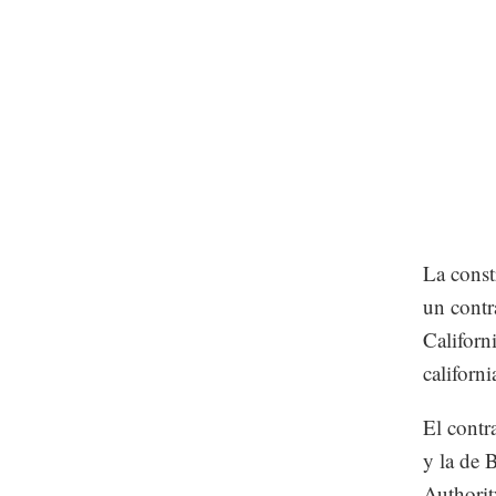
La const
un contr
Californ
californ
El contr
y la de 
Authorit