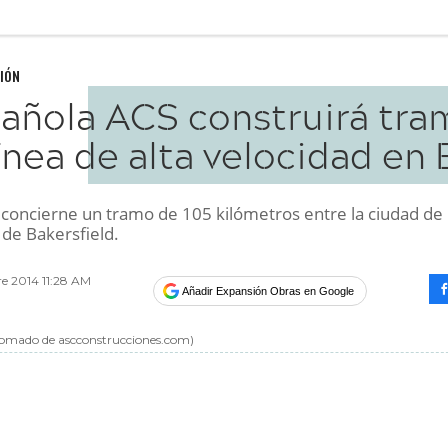
IÓN
añola ACS construirá tra
ínea de alta velocidad en
o concierne un tramo de 105 kilómetros entre la ciudad de
 de Bakersfield.
re 2014 11:28 AM
Añadir Expansión Obras en Google
omado de ascconstrucciones.com
)