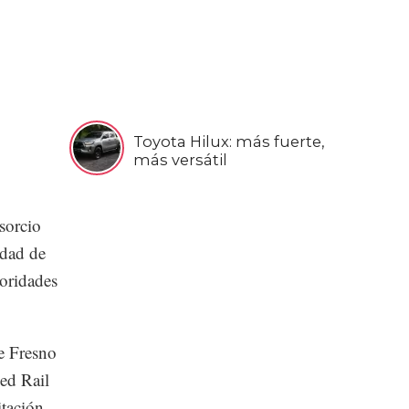
Toyota Hilux: más fuerte,
más versátil
sorcio
idad de
toridades
e Fresno
ed Rail
itación.