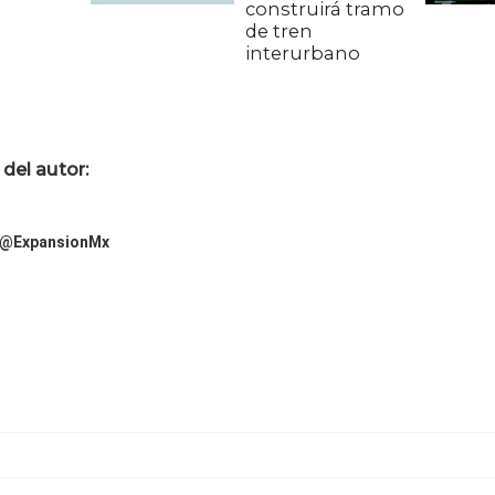
construirá tramo
de tren
interurbano
del autor:
@ExpansionMx