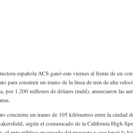
ructora española ACS ganó este viernes al frente de un con
ato para construir un tramo de la línea de tren de alta veloc
ia, por 1.200 millones de dólares (mdd), anunciaron las au
ianas.
ato concierne un tramo de 105 kilómetros entre la ciudad d
Bakersfield, según el comunicado de la California High-Spe
y, el ente público encargado del proyecto y que lanzó la lic