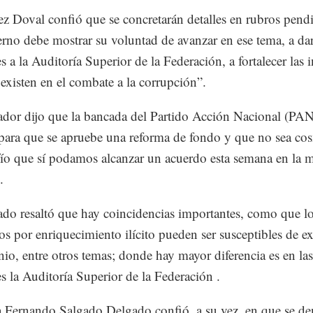
z Doval confió que se concretarán detalles en rubros pendi
erno debe mostrar su voluntad de avanzar en ese tema, a da
s a la Auditoría Superior de la Federación, a fortalecer las i
existen en el combate a la corrupción”.
lador dijo que la bancada del Partido Acción Nacional (PA
á para que se apruebe una reforma de fondo y que no sea cos
ío que sí podamos alcanzar un acuerdo esta semana en la 
.
ado resaltó que hay coincidencias importantes, como que lo
os por enriquecimiento ilícito pueden ser susceptibles de e
io, entre otros temas; donde hay mayor diferencia es en las
es la Auditoría Superior de la Federación .
ta Fernando Salgado Delgado confió, a su vez, en que se de