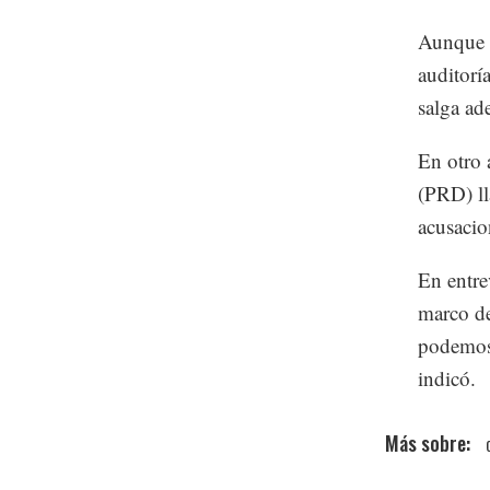
Aunque h
auditorí
salga ad
En otro 
(PRD) lla
acusacio
En entrev
marco de
podemos 
indicó.