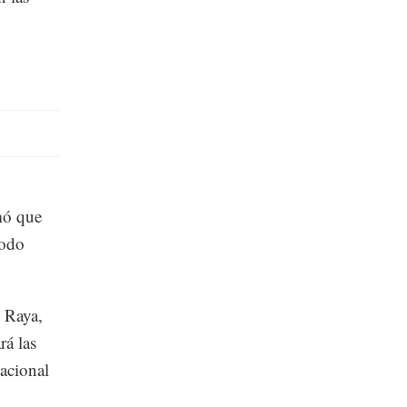
mó que
iodo
o Raya,
rá las
Nacional