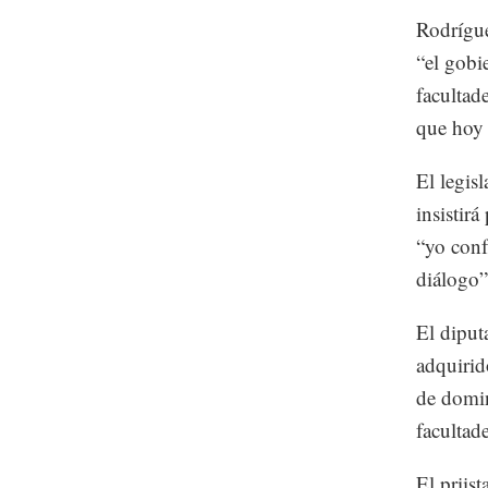
Rodrígue
“el gobi
facultade
que hoy 
El legis
insistir
“yo conf
diálogo”
El diput
adquirid
de domin
facultad
El priis