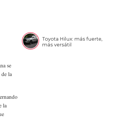
Toyota Hilux: más fuerte,
más versátil
ana se
 de la
Fernando
 la
ue