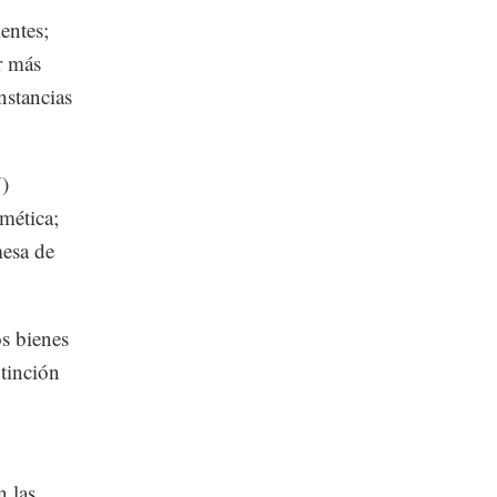
entes;
r más
nstancias
N)
mética;
mesa de
s bienes
xtinción
n las