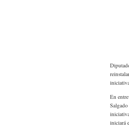
Diputado
reinstal
iniciati
En entre
Salgado 
iniciati
iniciará 