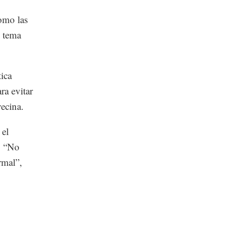
como las
e tema
ica
ra evitar
vecina.
 el
o. “No
rmal”,