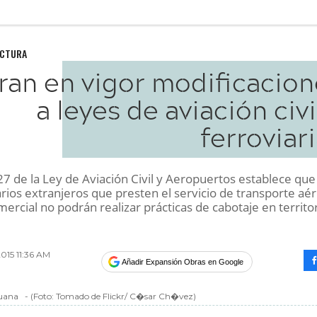
UCTURA
ran en vigor modificacion
a leyes de aviación civi
ferroviar
 27 de la Ley de Aviación Civil y Aeropuertos establece que
rios extranjeros que presten el servicio de transporte aé
ercial no podrán realizar prácticas de cabotaje en territo
015 11:36 AM
Añadir Expansión Obras en Google
juana
-
(Foto:
Tomado de Flickr/ C�sar Ch�vez
)