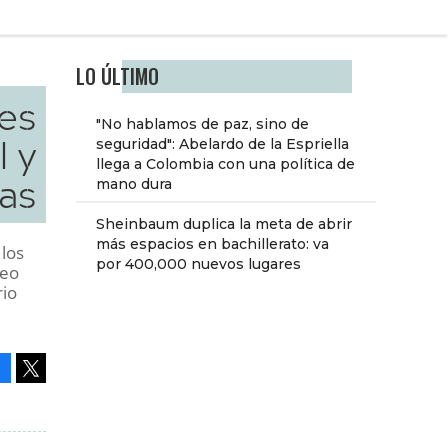
LO ÚLTIMO
es
"No hablamos de paz, sino de
l y
seguridad": Abelardo de la Espriella
llega a Colombia con una política de
ias
mano dura
Sheinbaum duplica la meta de abrir
más espacios en bachillerato: va
 los
por 400,000 nuevos lugares
reo
rio
Facebook
Tweet