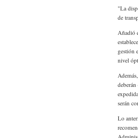
"La disp
de trans
Añadió q
establec
gestión 
nivel óp
Además, 
deberán 
expedida
serán co
Lo anter
recomend
Administ