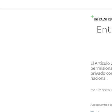
INFRAESTR
Ent
El Artículo
permisiona
privado com
nacional.
mar 27 enero 2
Aeropuerto Ti