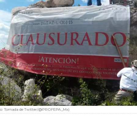
to:
Tomada de Twitter/@PROFEPA_Mx
)