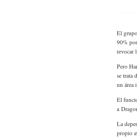
El grupo
90% por 
revocar l
Pero Har
se trata
un área 
El funci
a Dragon
La depen
propio a