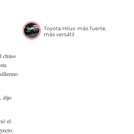
Toyota Hilux: más fuerte,
más versátil
l chino
sta
uillermo
 dijo
ió el
yecto,