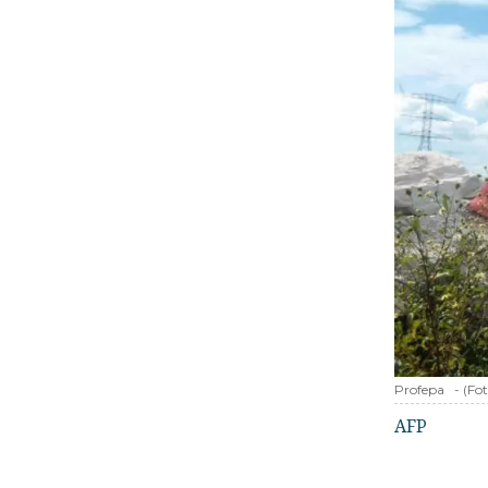
Profepa
-
(Fo
AFP