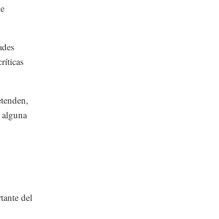
de
ades
ríticas
etenden,
n alguna
tante del