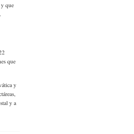
 y que
.
 22
nes que
vática y
táreas,
stal y a