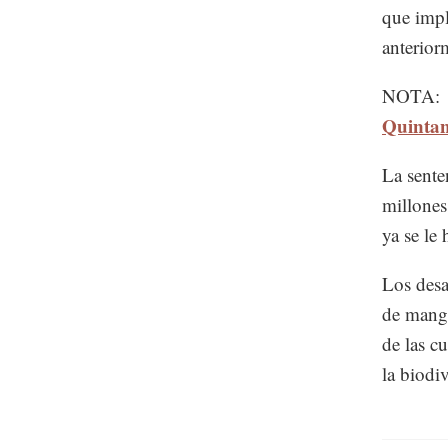
que impl
anterior
NOTA:
Quinta
La sente
millones
ya se le
Los desa
de mangl
de las c
la biodiv