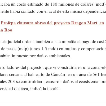
icaba un costo estimado de 180 millones de dólares (mdd)
mente había contado con el aval de esta misma dependencia
Profepa clausura obras del proyecto Dragon Mart, en
na Roo
ncia judicial ordena también a la compañía el pago de casi
 de pesos (mdp) (unos 1.5 mdd) en multas y compensacio
 habían impuesto por daños ambientales.
rrolladores del proyecto, que se construiría en una zona sel
ares cercana al balneario de Cancún -en un área de 561 hec
uales 203 se construirían-, causaron daños al ecosistema fore
ersidad del área, indicó la fiscalía.