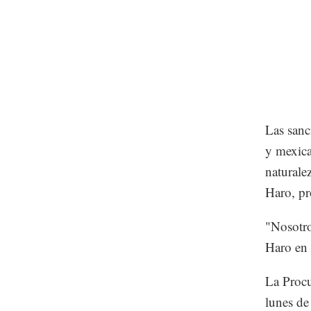
Las sanc
y mexica
naturale
Haro, pr
"Nosotro
Haro en 
La Procu
lunes de