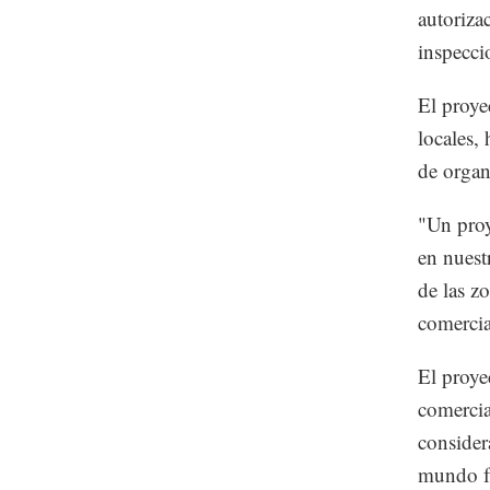
autoriza
inspeccio
El proye
locales,
de organ
"Un proy
en nuest
de las zo
comercia
El proye
comercia
consider
mundo fu