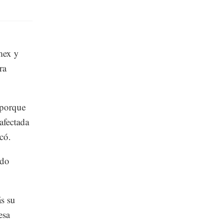
mex y
ra
"porque
 afectada
có.
ado
ás su
esa