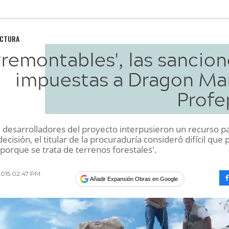
UCTURA
Irremontables', las sancio
impuestas a Dragon Mar
Profe
 desarrolladores del proyecto interpusieron un recurso p
decisión, el titular de la procuraduría consideró difícil que
porque se trata de terrenos forestales'.
2015 02:47 PM
Añadir Expansión Obras en Google