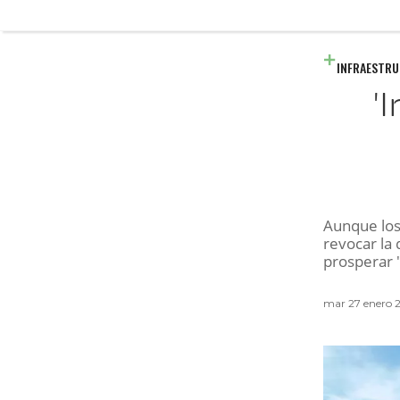
INFRAESTR
'
Aunque los
revocar la 
prosperar '
mar 27 enero 