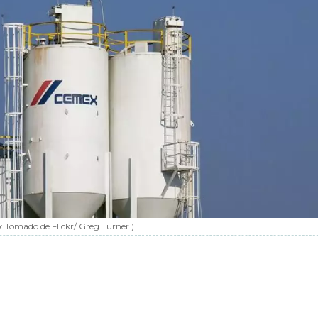
o:
Tomado de Flickr/ Greg Turner
)