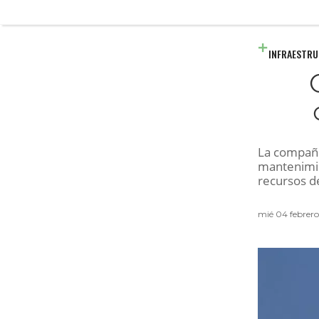
INFRAESTR
La compañí
mantenimie
recursos de
mié 04 febrero