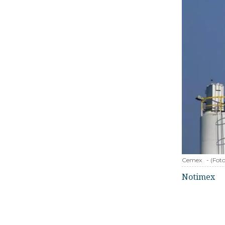
Cemex
-
(Fot
Notimex