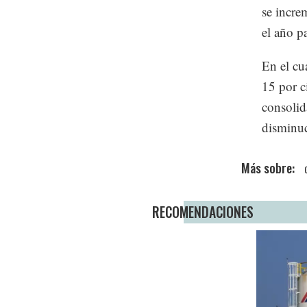
se incre
el año p
En el cu
15 por c
consolid
disminuc
RECOMENDACIONES