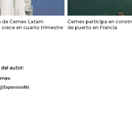
a de Cemex Latam
Cemex participa en const
 crece en cuarto trimestre
de puerto en Francia
del autor:
imex
@ExpansionMx