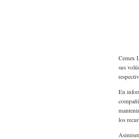
Cemex La
sus volú
respecti
En infor
compañía
mantenim
los recu
Asimismo