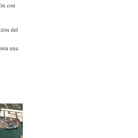
ión con
ción del
enta una