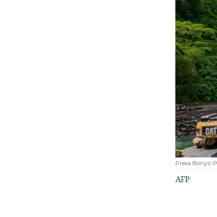
Presa Bonyic
AFP