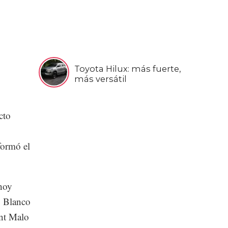
Toyota Hilux: más fuerte,
más versátil
cto
formó el
hoy
ro Blanco
int Malo