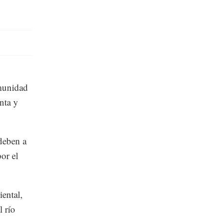
omunidad
nta y
deben a
or el
ental,
l río