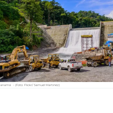
 Panamá
-
(Foto:
Flickr/ Samuel Martinez
)