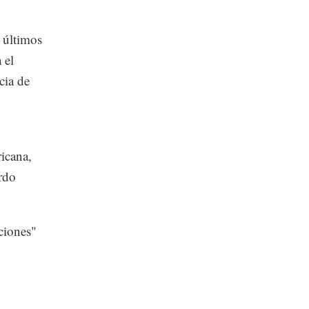
 últimos
 el
cia de
ricana,
ardo
ciones"