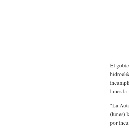
El gobie
hidroelé
incumpli
lunes la
"La Aut
(lunes) 
por incu