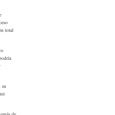
e
ceso
n total
ro
podría
y
n su
rei
además de