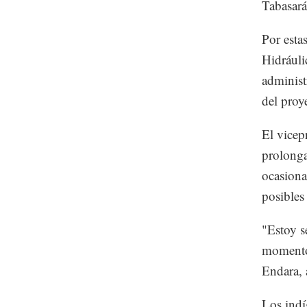
Tabasará
Por esta
Hidráuli
administ
del proy
El vicep
prolonga
ocasiona
posibles
"Estoy s
momento.
Endara,
Los indí