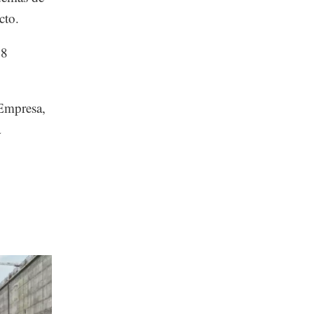
cto.
28
Empresa,
a