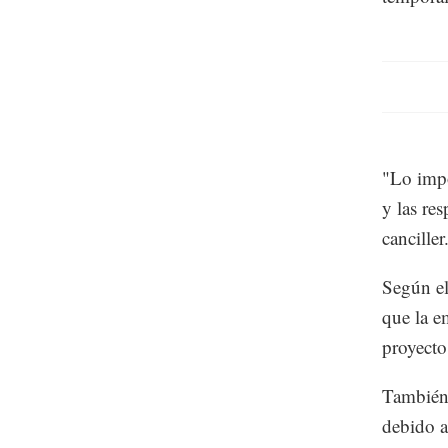
"Lo impo
y las re
canciller
Según el
que la e
proyecto
También 
debido a 