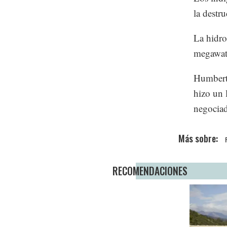
la destr
La hidro
megawati
Humbert
hizo un 
negociad
RECOMENDACIONES