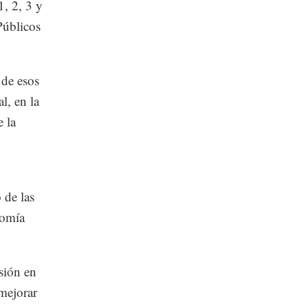
, 2, 3 y
Públicos
 de esos
l, en la
e la
 de las
nomía
sión en
mejorar