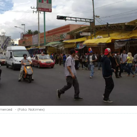
 merced
-
(Foto:
Notimex
)