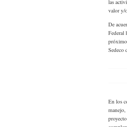
las acti
valor y/
De acuer
Federal l
próximos
Sedeco d
En los c
manejo, 
proyecto
compleme