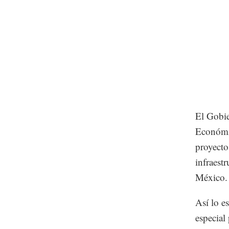
El Gobie
Económic
proyecto
infraest
México
Así lo e
especial