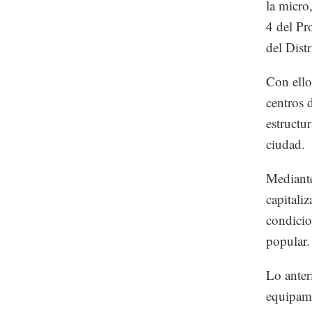
la micro
4 del Pr
del Distr
Con ello
centros 
estructu
ciudad.
Mediante
capitali
condicio
popular.
Lo anter
equipami