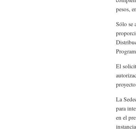
pesos, e
Sólo se 
proporci
Distribu
Programa
El solic
autoriza
proyecto
La Sedec
para int
en el pr
instancia