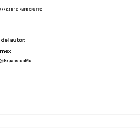
MERCADOS EMERGENTES
del autor:
imex
@ExpansionMx