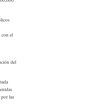
licos
 con el
ución del
ltada
tenidas
 por las