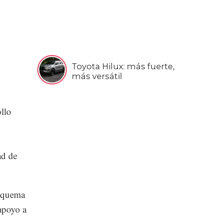
Toyota Hilux: más fuerte,
más versátil
ollo
ad de
esquema
 apoyo a