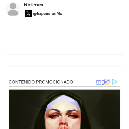
Notimex
@ExpansionMx