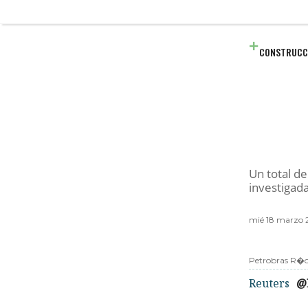
CONSTRUCC
Un total d
investigad
mié 18 marzo 
Petrobras R�o
Reuters
@