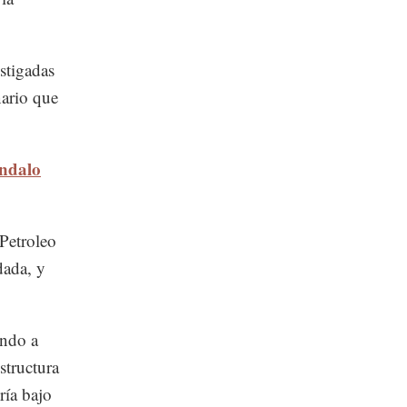
stigadas
nario que
ándalo
Petroleo
dada, y
ando a
structura
ía bajo