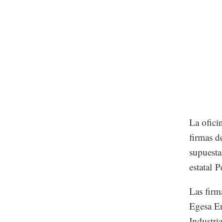
La oficin
firmas d
supuesta
estatal P
Las firm
Egesa En
Industri