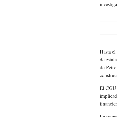
investig
Hasta el
de estaf
de Petro
construc
El CGU c
implicad
financie
La sema