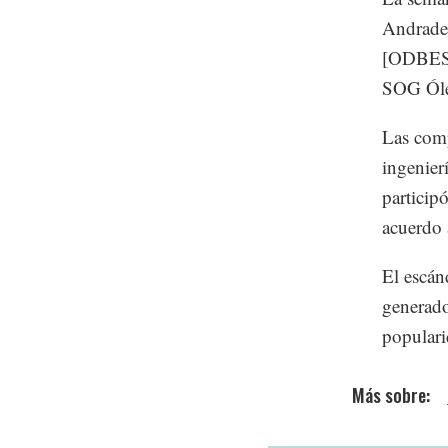
Andrade 
[ODBES.
SOG Óleo
Las comp
ingenier
particip
acuerdo a
El escán
generado
populari