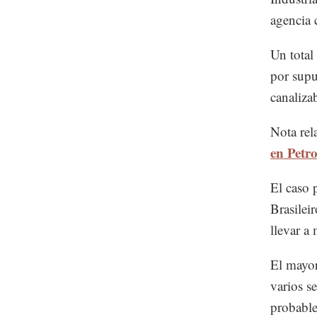
agencia
Un total
por supu
canaliza
Nota rel
en Petr
El caso 
Brasilei
llevar a
El mayor
varios s
probable