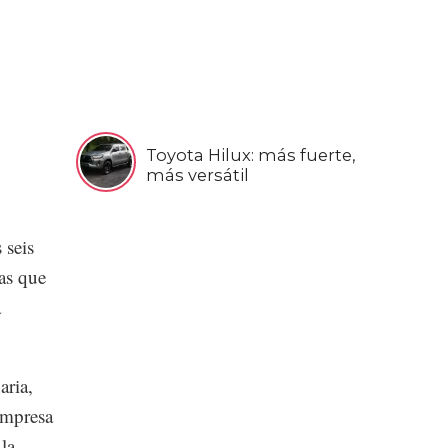
Toyota Hilux: más fuerte,
más versátil
 seis
tas que
a
aria,
Empresa
la