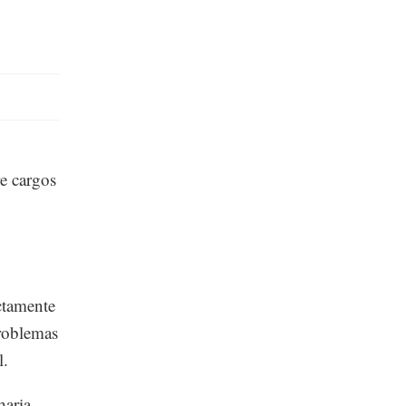
e cargos
ctamente
problemas
l.
aria,