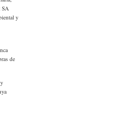
t SA
ental y
unca
bras de
 y
uya