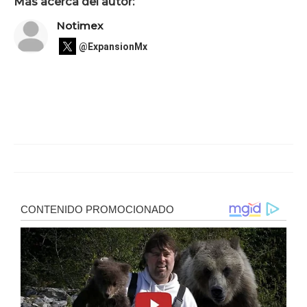
Más acerca del autor:
Notimex
@ExpansionMx