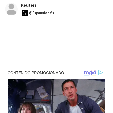
Reuters
@ExpansionMx