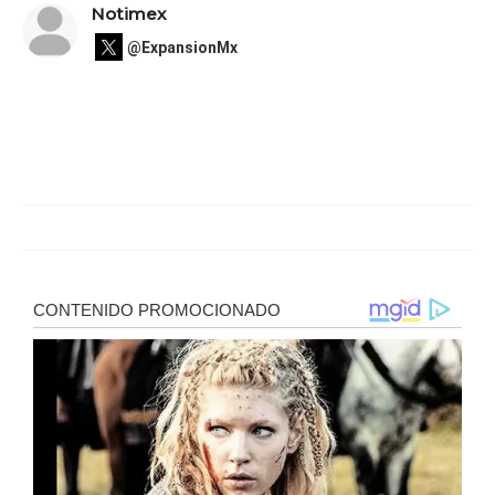
Notimex
@ExpansionMx