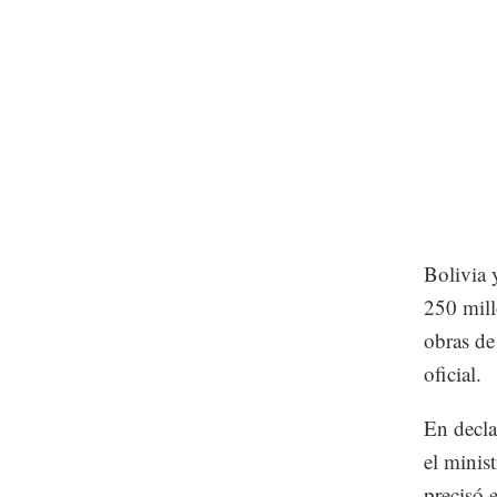
Bolivia 
250 mill
obras de
oficial.
En decla
el minis
precisó 