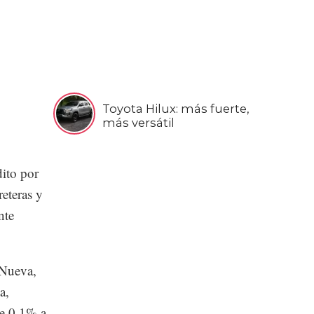
Toyota Hilux: más fuerte,
más versátil
dito por
reteras y
nte
 Nueva,
a,
de 0.1% a