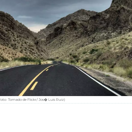
Foto:
Tomado de Flickr/ Jos� Luis Ruiz
)