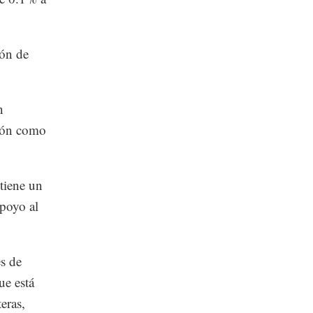
ión de
n
ción como
tiene un
poyo al
s de
ue está
eras,