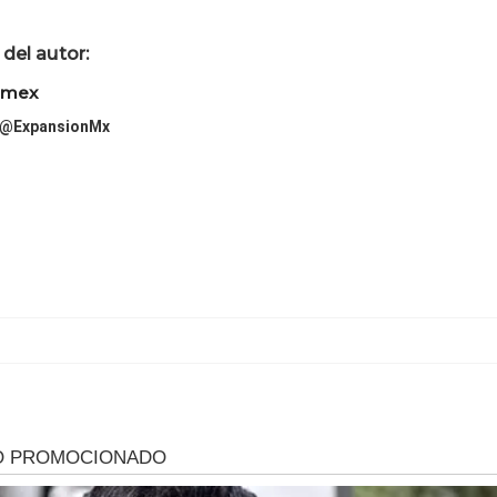
del autor:
imex
@ExpansionMx