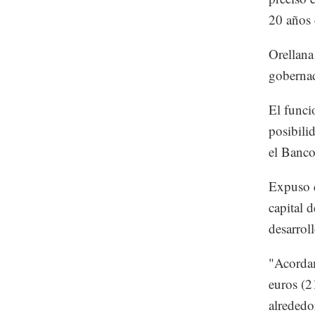
20 años 
Orellana
gobernad
El funci
posibili
el Banco
Expuso q
capital 
desarroll
"Acordam
euros (2
alrededor