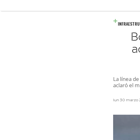
INFRAESTR
B
a
La línea de
aclaró el m
lun 30 marzo 