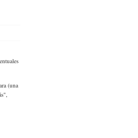
entuales
ara (una
ás",