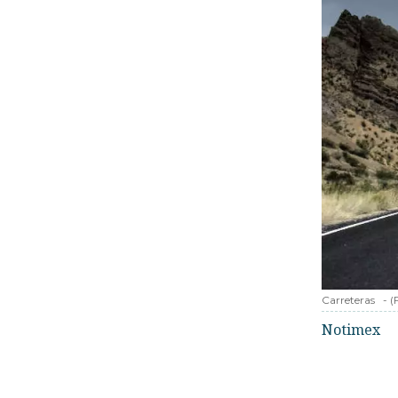
Carreteras
-
(
Notimex