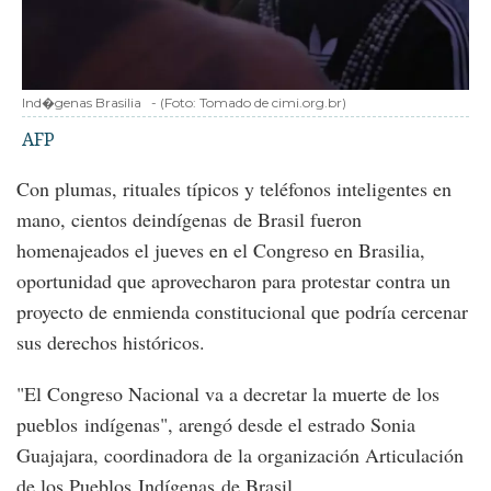
Ind�genas Brasilia
-
(Foto:
Tomado de cimi.org.br
)
AFP
Con plumas, rituales típicos y teléfonos inteligentes en
mano, cientos deindígenas de Brasil fueron
homenajeados el jueves en el Congreso en Brasilia,
oportunidad que aprovecharon para protestar contra un
proyecto de enmienda constitucional que podría cercenar
sus derechos históricos.
"El Congreso Nacional va a decretar la muerte de los
pueblos indígenas", arengó desde el estrado Sonia
Guajajara, coordinadora de la organización Articulación
de los Pueblos Indígenas de Brasil.