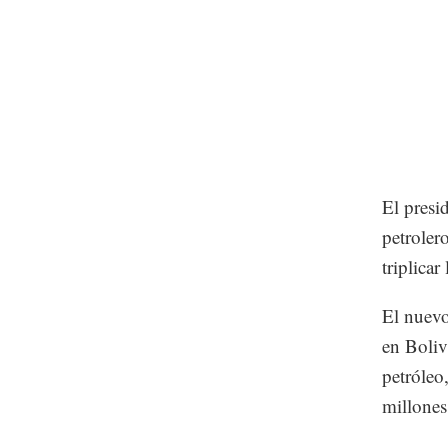
El presi
petroler
triplicar
El nuevo
en Boliv
petróleo
millones