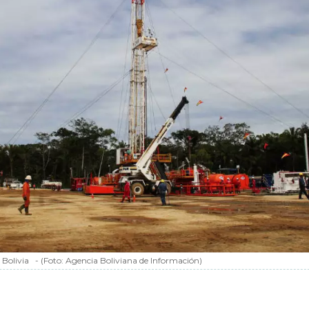
Bolivia
-
(Foto:
Agencia Boliviana de Información
)