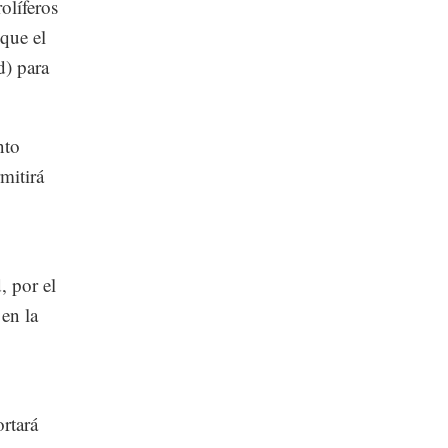
olíferos
que el
d) para
nto
mitirá
, por el
en la
rtará