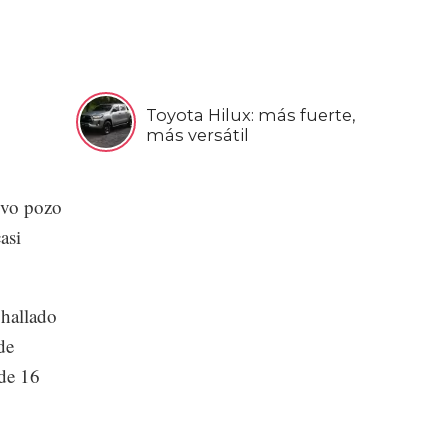
Toyota Hilux: más fuerte,
más versátil
evo pozo
asi
 hallado
de
 de 16