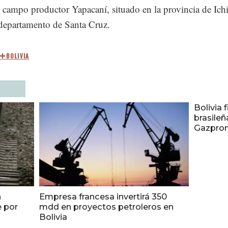
l campo productor Yapacaní, situado en la provincia de Ichi
 departamento de Santa Cruz.
BOLIVIA
Bolivia
brasileñ
Gazpro
n
Empresa francesa invertirá 350
e por
mdd en proyectos petroleros en
Bolivia