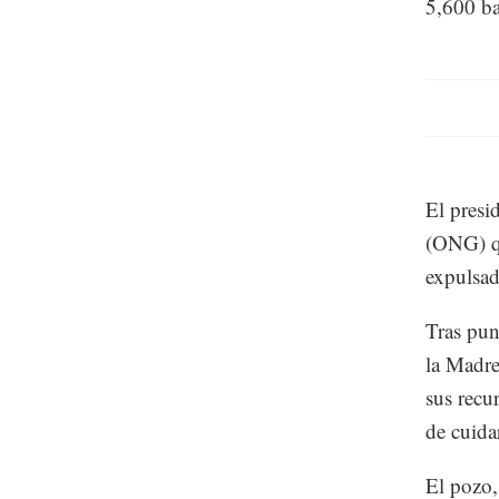
5,600 ba
El presi
(ONG) qu
expulsad
Tras pun
la Madre
sus recu
de cuida
El pozo,