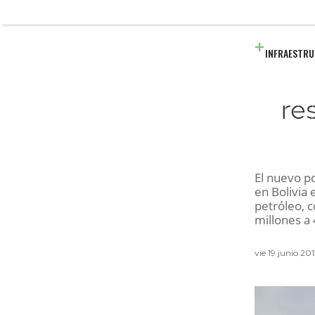
INFRAESTR
re
El nuevo p
en Bolivia 
petróleo, c
millones a
vie 19 junio 20