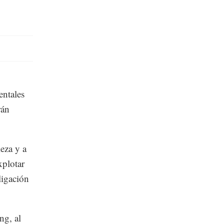
entales
rán
leza y a
xplotar
ligación
ng, al