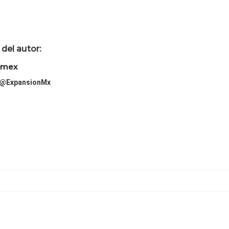
del autor:
imex
@ExpansionMx