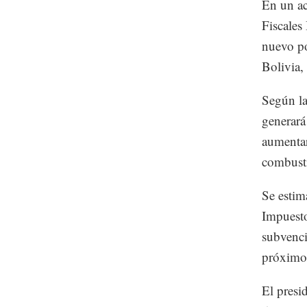
En un ac
Fiscales
nuevo po
Bolivia,
Según la
generará
aumentar
combusti
Se estim
Impuesto
subvenci
próximo
El presi