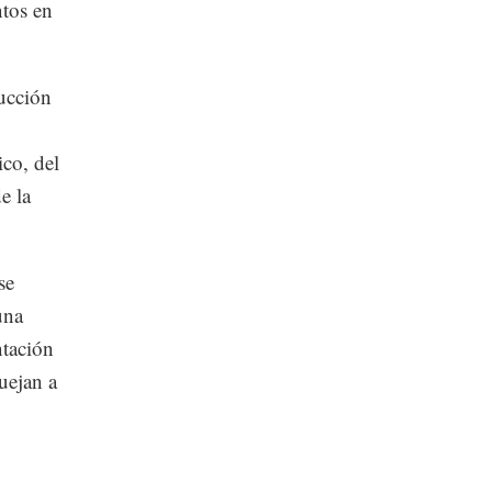
ntos en
ucción
ico, del
e la
se
una
ntación
uejan a