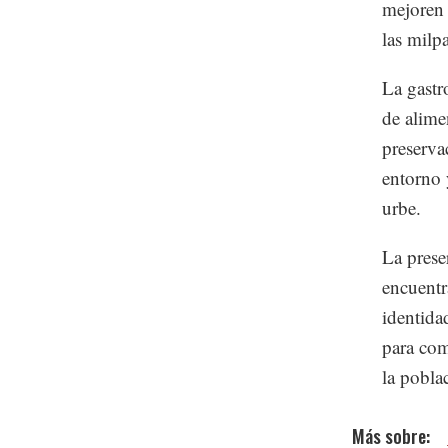
mejoren 
las milp
La gastr
de alime
preserva
entorno 
urbe.
La preser
encuentr
identida
para com
la pobla