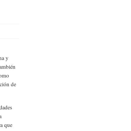
na y
también
como
ación de
udades
a
ra que