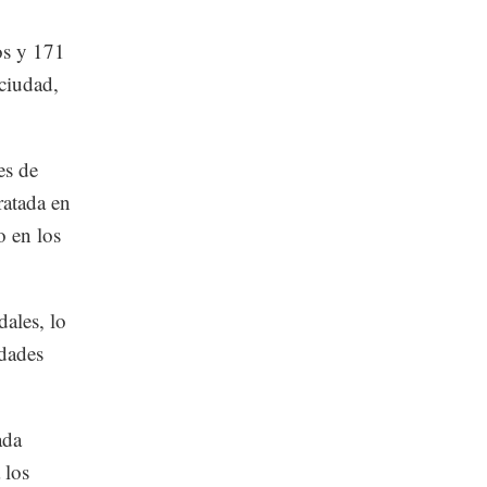
os y 171
 ciudad,
es de
ratada en
o en los
dales, lo
idades
ada
 los