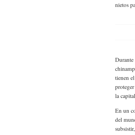
nietos p
Durante 
chinampe
tienen e
proteger
la capita
En un co
del mund
subsistir