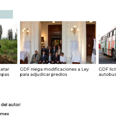
atar
GDF niega modificaciones a Ley
GDF lici
ampas
para adjudicar predios
autobus
del autor:
imex