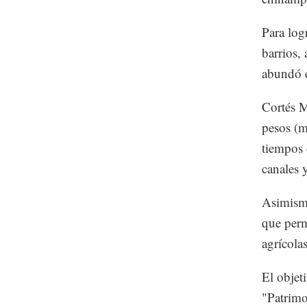
Para log
barrios,
abundó e
Cortés M
pesos (m
tiempos 
canales 
Asimismo
que perm
agrícola
El objet
"Patrimo