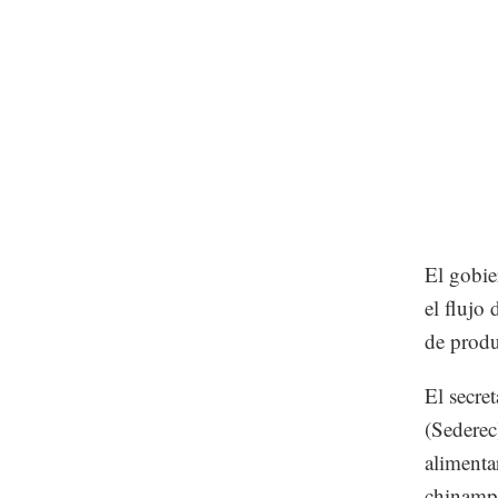
El gobie
el flujo
de produ
El secre
(Sederec
alimentar
chinamp