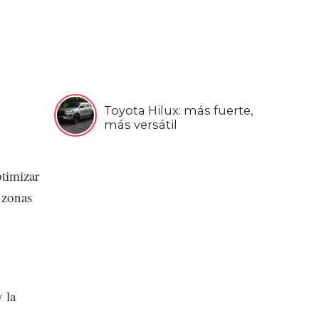
Toyota Hilux: más fuerte,
más versátil
ptimizar
s zonas
d
y la