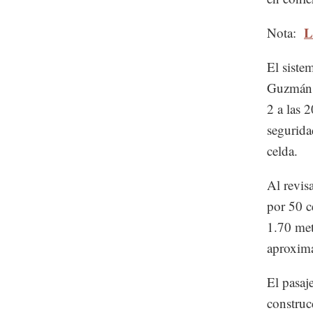
L
Nota:
El siste
Guzmán L
2 a las 
segurida
celda.
Al revis
por 50 c
1.70 met
aproxim
El pasaj
construc