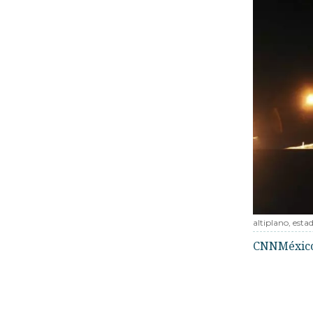
altiplano, esta
CNNMéxic