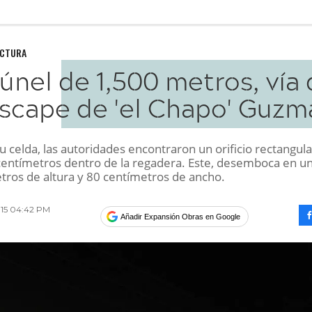
UCTURA
únel de 1,500 metros, vía
scape de 'el Chapo' Guzm
su celda, las autoridades encontraron un orificio rectangul
centímetros dentro de la regadera. Este, desemboca en un
tros de altura y 80 centímetros de ancho.
015 04:42 PM
Añadir Expansión Obras en Google