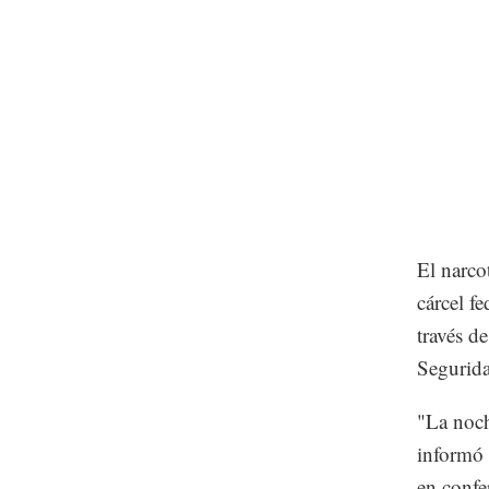
El narco
cárcel f
través d
Segurid
"La noch
informó
en confe