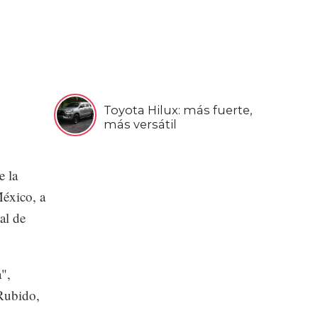
Toyota Hilux: más fuerte,
más versátil
e la
México, a
al de
",
Rubido,