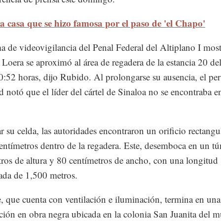
a casa que se hizo famosa por el paso de 'el Chapo'
ma de videovigilancia del Penal Federal del Altiplano I mos
oera se aproximó al área de regadera de la estancia 20 del
20:52 horas, dijo Rubido. Al prolongarse su ausencia, el pe
d notó que el líder del cártel de Sinaloa no se encontraba e
ar su celda, las autoridades encontraron un orificio rectangu
entímetros dentro de la regadera. Este, desemboca en un tú
ros de altura y 80 centímetros de ancho, con una longitud
ada de 1,500 metros.
e, que cuenta con ventilación e iluminación, termina en una
ción en obra negra ubicada en la colonia San Juanita del m