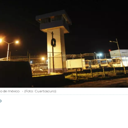
do de méxico
-
(Foto:
Cuartoscuro
)
o