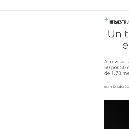
INFRAESTR
Un t
e
Al revisar 
50 por 50 
de 1.70 me
dom 12 julio 2