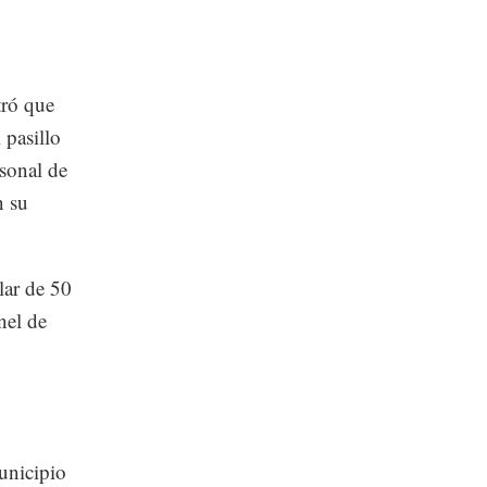
tró que
 pasillo
rsonal de
n su
lar de 50
nel de
unicipio