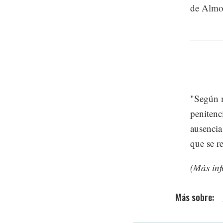
de Almol
"Según m
penitenci
ausencia
que se r
(Más inf