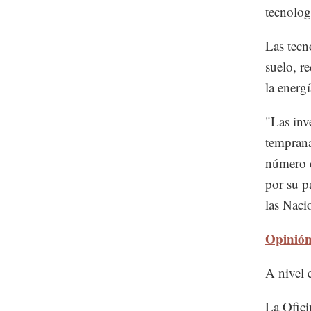
tecnolog
Las tecn
suelo, r
la energí
"Las inve
temprana
número d
por su p
las Naci
Opinión
A nivel 
La Ofici