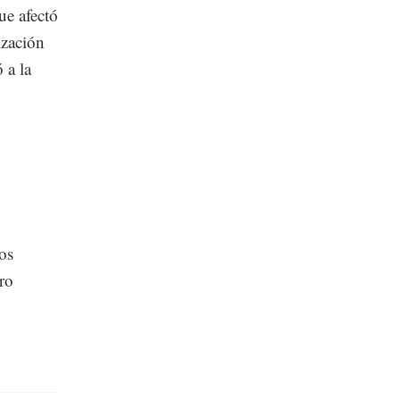
ue afectó
ización
 a la
os
ro