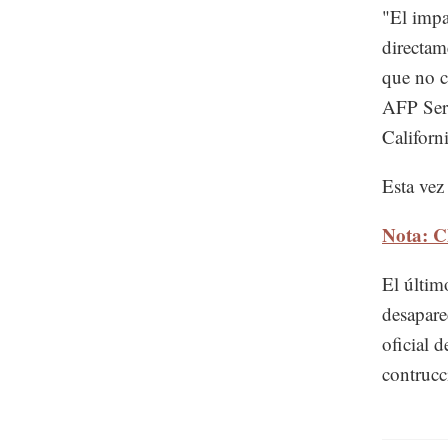
"El impa
directam
que no c
AFP Serg
Californ
Esta vez
Nota: Cl
El últim
desapare
oficial 
contrucc