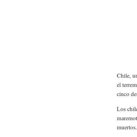
Chile, u
el terre
cinco de
Los chil
maremoto
muertos.