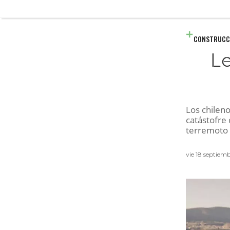
CONSTRUCC
Le
Los chilen
catástofre
terremoto 
vie 18 septiem