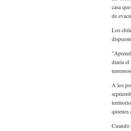
casa que
de evacu
Los chil
dispuest
"Aprendi
diaria e
terremot
A los po
septiemb
territor
quienes 
Cuando o