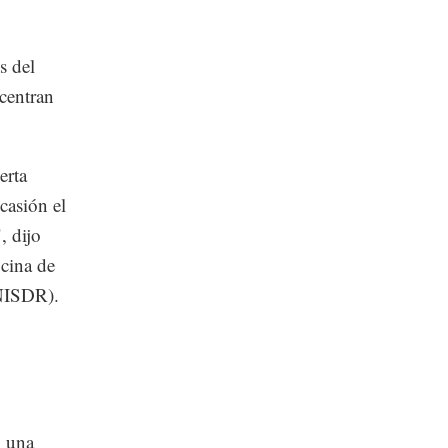
s del
ncentran
erta
casión el
, dijo
icina de
UNISDR).
n una