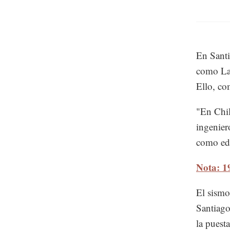
En Santi
como La 
Ello, co
"En Chil
ingenier
como edi
Nota: 1
El sismo
Santiago
la puest