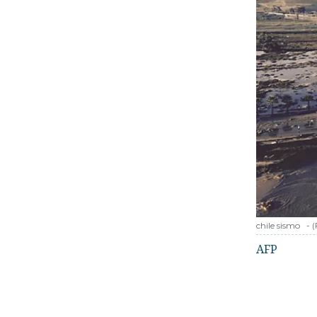
chile sismo
-
(
AFP