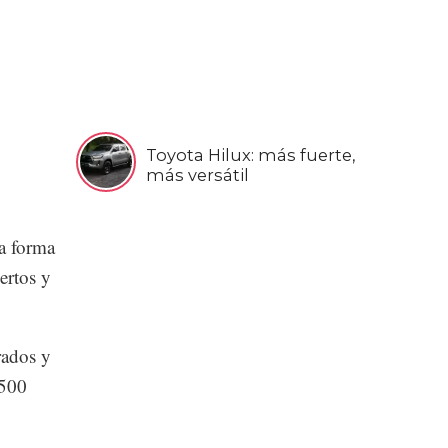
Toyota Hilux: más fuerte,
más versátil
a forma
ertos y
rados y
 500