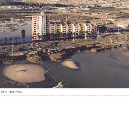
Foto:
Notimex
)