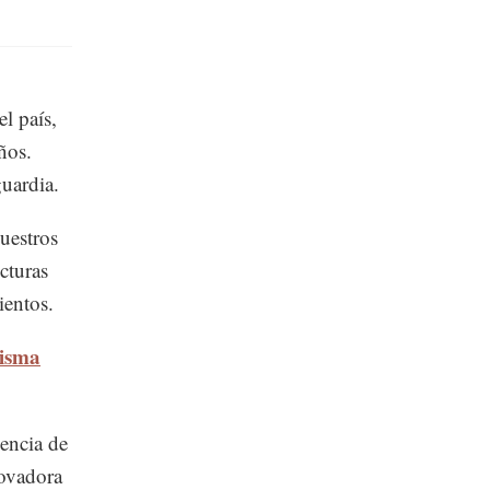
el país,
ños.
uardia.
uestros
cturas
ientos.
misma
encia de
novadora