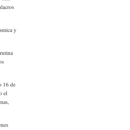
ulacros
ísmica y
rutina
os
o 16 de
o el
onas,
enes