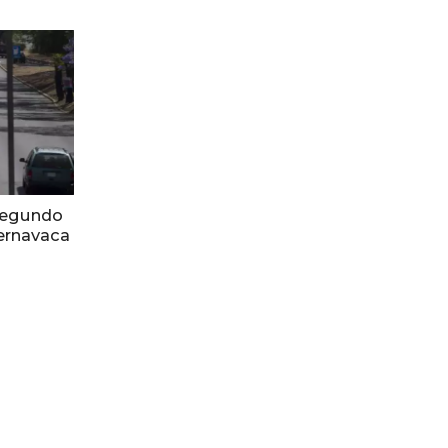
 segundo
ernavaca