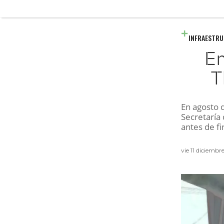
INFRAESTR
En
T
En agosto 
Secretaría
antes de fi
vie 11 diciembr