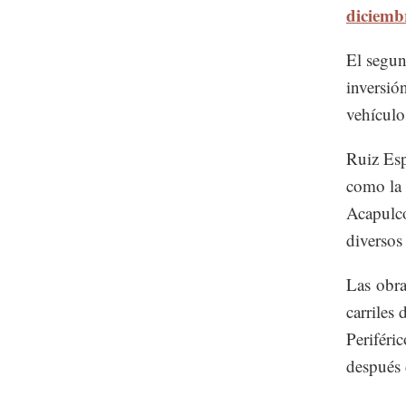
diciemb
El segun
inversió
vehículo
Ruiz Esp
como la p
Acapulco
diversos
Las obra
carriles 
Periféri
después 