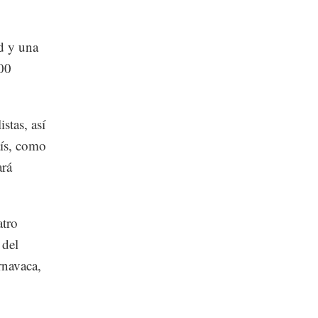
ud y una
000
stas, así
aís, como
ará
atro
 del
rnavaca,