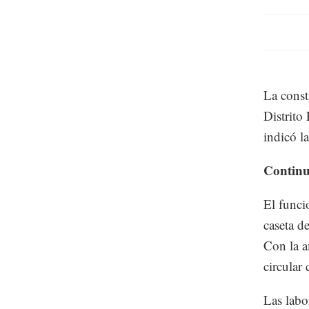
La const
Distrito
indicó la
Continu
El funci
caseta d
Con la am
circular
Las labo