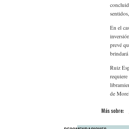
concluid
sentidos
En el ca
inversió
prevé qu
brindará
Ruiz Esp
requiere
libramie
de More