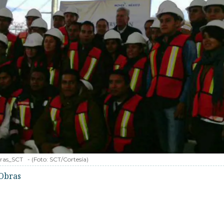
bras_SCT
-
(Foto:
SCT/Cortesía
)
Obras