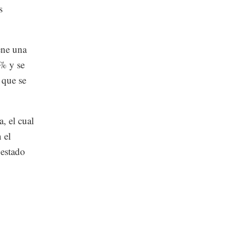
s
ene una
2% y se
 que se
, el cual
 el
 estado