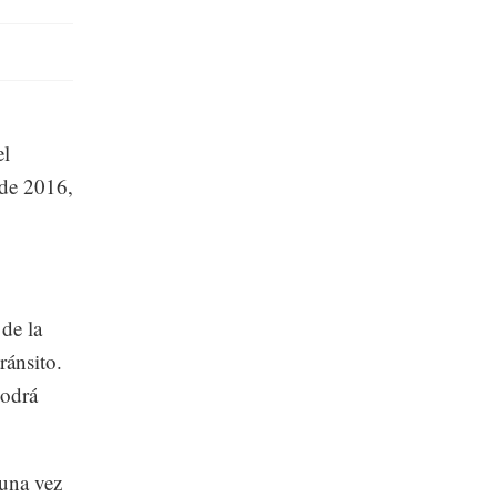
el
 de 2016,
 de la
ránsito.
podrá
 una vez