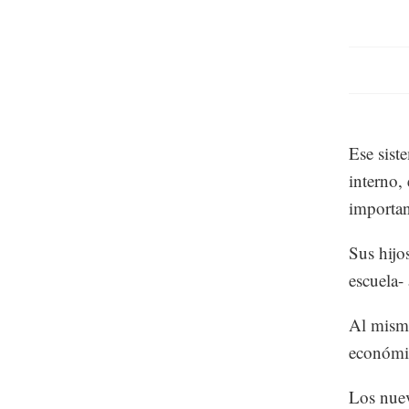
Ese sist
interno,
importan
Sus hijo
escuela-
Al mismo
económic
Los nuev