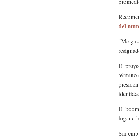
promedio
Recome
del mu
"Me gust
resignad
El proye
término 
presiden
identida
El boom 
lugar a l
Sin emba