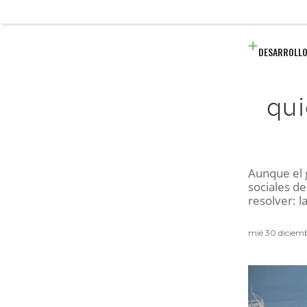
DESARROLLO
qui
Aunque el 
sociales d
resolver: l
mié 30 diciem