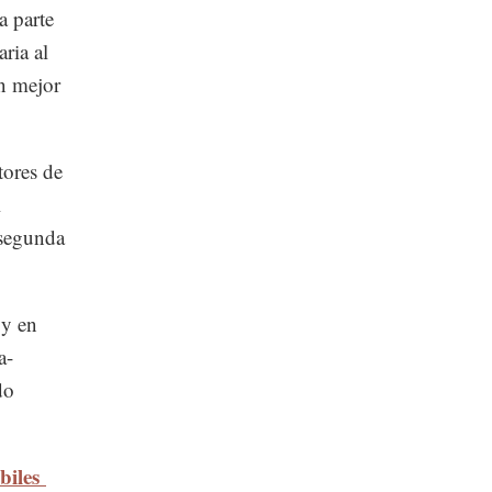
a parte
ria al
n mejor
tores de
l
 segunda
 y en
a-
do
biles