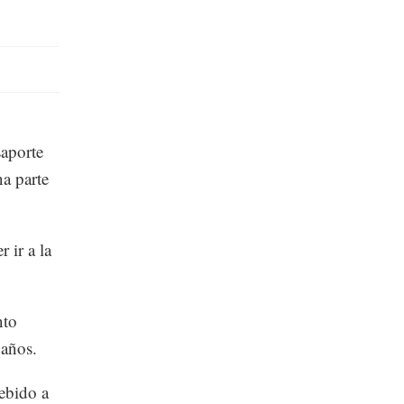
saporte
na parte
 ir a la
nto
 años.
ebido a