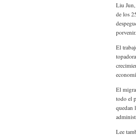
Liu Jun,
de los 2
despegue
porvenir
El traba
topadora
crecimie
economí
El migran
todo el 
quedan l
administ
Lee tam