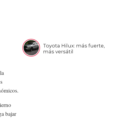
Toyota Hilux: más fuerte,
más versátil
la
os
onómicos.
ierno
ga bajar