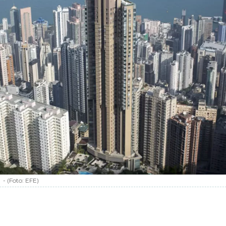
-
(Foto:
EFE
)