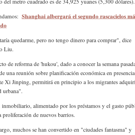
 del metro cuadrado es de 34,925 yuanes (5,300 dólares).
Shanghai albergará el segundo rascacielos má
ndamos:
ndo
aría quedarme, pero no tengo dinero para comprar", dice
o Liu.
cto de reforma de 'hukou', dado a conocer la semana pasada
de una reunión sobre planificación económica en presencia
te Xi Jinping, permitirá en principio a los migrantes adquir
d urbana".
inmobiliario, alimentado por los préstamos y el gasto públ
a proliferación de nuevos barrios.
rgo, muchos se han convertido en "ciudades fantasma" y