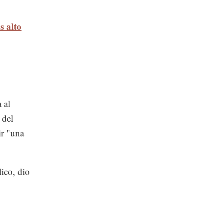
s alto
 al
 del
ir "una
ico, dio