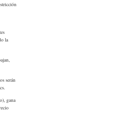
stricción
tes
do la
bajan,
os serán
cs.
o), gana
recio