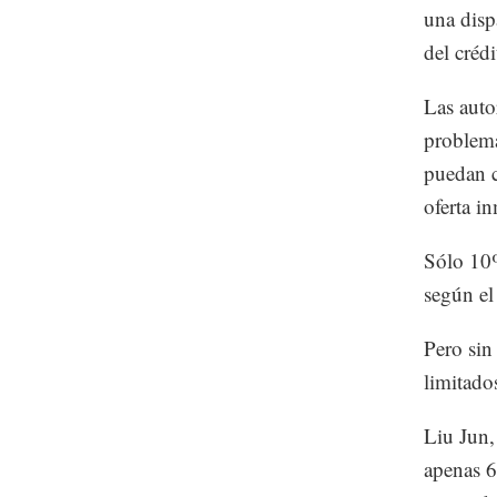
una disp
del créd
Las auto
problema
puedan c
oferta in
Sólo 10%
según e
Pero sin
limitado
Liu Jun,
apenas 6