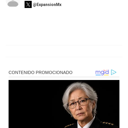
@ExpansionMx