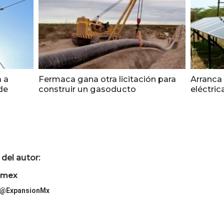
a a
Fermaca gana otra licitación para
Arranca 
de
construir un gasoducto
eléctric
del autor:
imex
@ExpansionMx