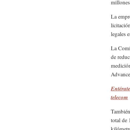
millones
La empre
licitaci
legales 
La Comis
de reduc
medición
Advanced
Entérate
telecom
También 
total de
kilómetro