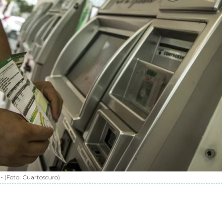
-
(Foto:
Cuartoscuro
)