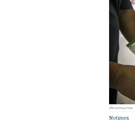
cfe consumos
Notimex