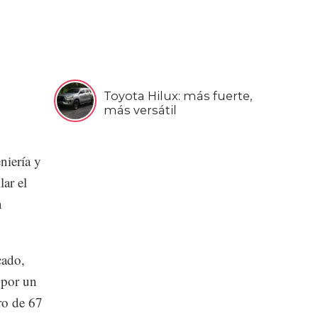
Toyota Hilux: más fuerte,
más versátil
niería y
lar el
n
cado,
 por un
ro de 67