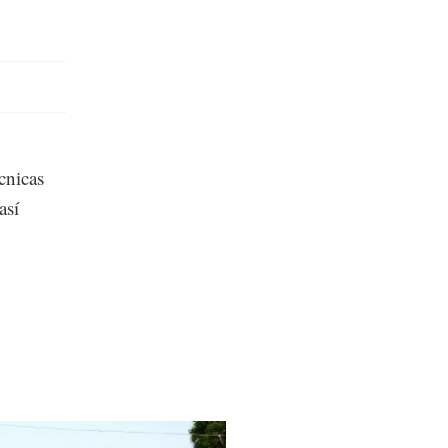
cnicas
así