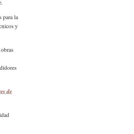
e.
 para la
écnicos y
 obras
edidores
es de
idad