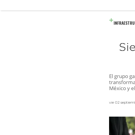
INFRAESTR
Si
El grupo ga
transforma
México y e
vie 02 septie