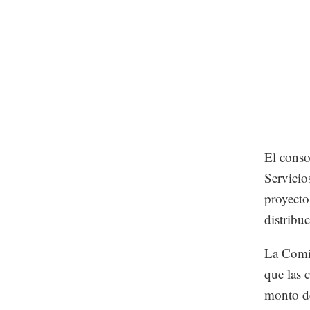
El conso
Servicio
proyecto
distribu
La Comis
que las 
monto de