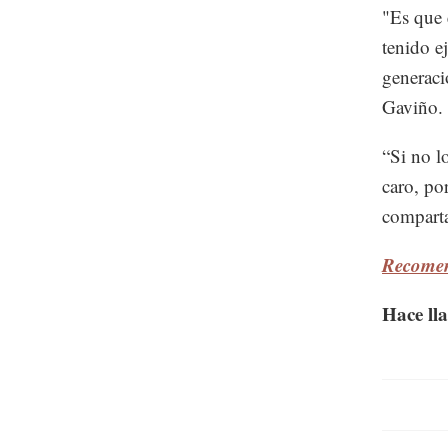
"Es que 
tenido e
generaci
Gaviño.
“Si no l
caro, po
comparta
Recomen
Hace ll