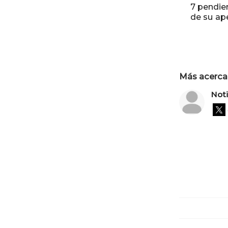
7 pendien
de su ap
Más acerca 
Not