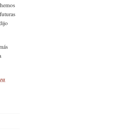
a hemos
futuras
dijo
 más
a
ura