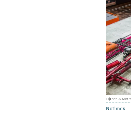
L�nea A Metro
Notimex