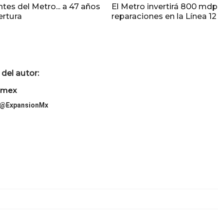
tes del Metro... a 47 años
El Metro invertirá 800 mdp
ertura
reparaciones en la Línea 12
del autor:
imex
@ExpansionMx