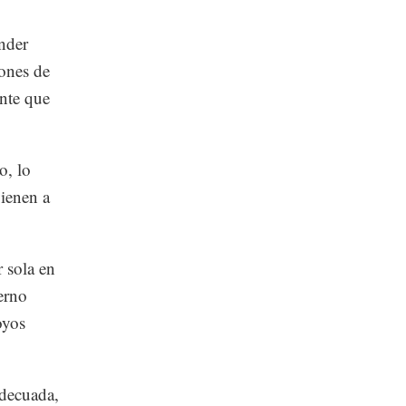
ender
ones de
ente que
o, lo
vienen a
 sola en
erno
oyos
adecuada,