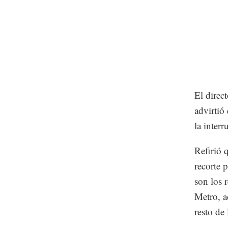
El direc
advirtió
la interr
Refirió 
recorte 
son los 
Metro, a
resto de 