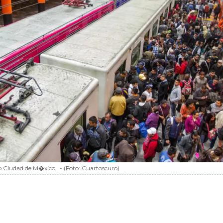
 Ciudad de M�xico
-
(Foto:
Cuartoscuro
)