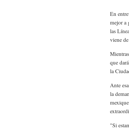
En entre
mejor a 
las Líne
viene de
Mientras
que dará
la Ciuda
Ante esa
la deman
mexiquen
extraord
"Si esta