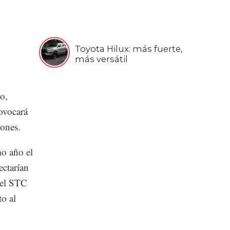
Toyota Hilux: más fuerte,
más versátil
o,
rovocará
iones.
mo año el
ectarían
del STC
o al