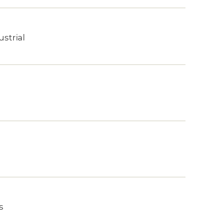
strial
s