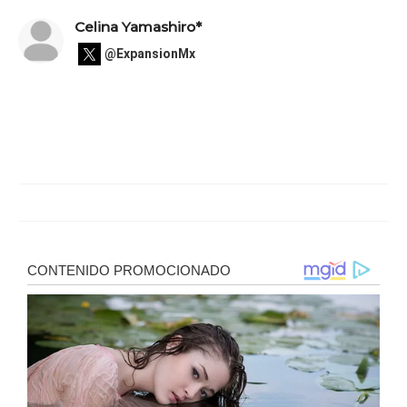
Celina Yamashiro*
@ExpansionMx