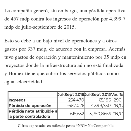
La compañía generó, sin embargo, una pérdida operativa
de 457 mdp contra los ingresos de operación por 4,399.7
mdp de julio-septiembre de 2015.
Esto se debe a un bajo nivel de operaciones y a otros
gastos por 337 mdp, de acuerdo con la empresa. Además
tuvo gastos de operación y mantenimiento por 35 mdp en
proyectos donde la infraestructura aún no está finalizada
y Homex tiene que cubrir los servicios públicos como
agua electricidad.
Jul-Sept 2016
Jul-Sept 2015
Var. %
254,470
65,196
290
Ingresos
-457,026
4,399,730
*N/C
Pérdida de operación
Pérdida neta atribuible a
-615,632
3,750,8656
*N/C
la parte controladora
Cifras expresadas en miles de pesos *N/C= No Comparable