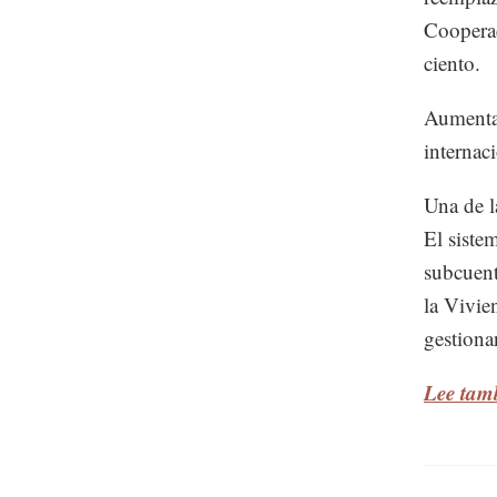
Coopera
ciento.
Aumentar
internac
Una de l
El siste
subcuent
la Vivie
gestiona
Lee tam