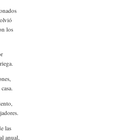
sionados
volvió
on los
or
riega.
ones,
 casa.
iento,
jadores.
e las
l anual,