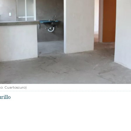
to:
Cuartoscuro
)
rillo