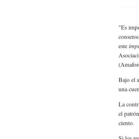
"Es impe
consenso
este
imp
Asociaci
(Amafore
Bajo el 
una cuen
La contr
el patró
ciento.
Si los r