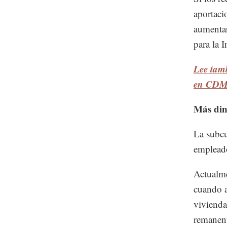
aportaci
aumentar
para la 
Lee tamb
en CD
Más din
La subcu
empleado
Actualme
cuando a
vivienda
remanen