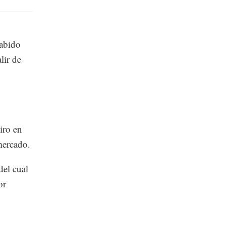
habido
lir de
iro en
mercado.
del cual
or