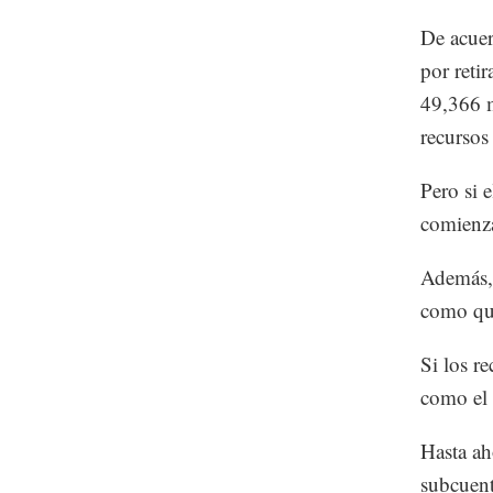
De acuer
por reti
49,366 m
recursos
Pero si 
comienza
Además, 
como que
Si los r
como el 
Hasta ah
subcuent