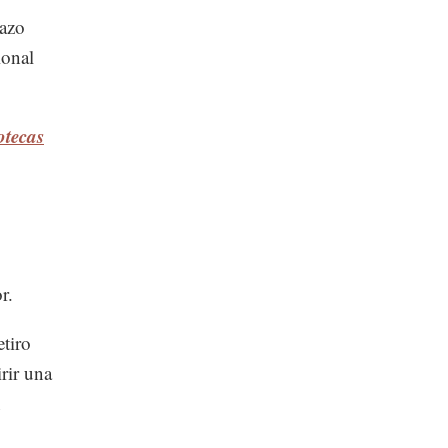
lazo
ional
otecas
r.
etiro
rir una
n