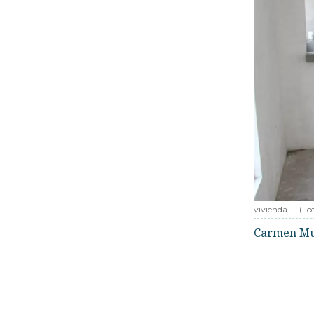
vivienda
-
(Fo
Carmen Mu