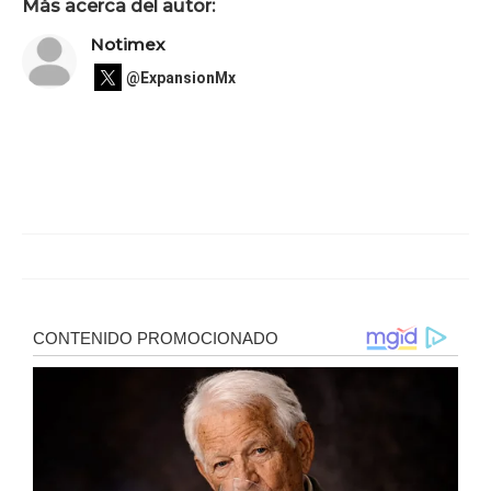
Más acerca del autor:
Notimex
@ExpansionMx