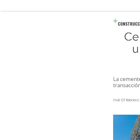
CONSTRUCC
Ce
u
La cemente
transacció
mié 01 febrero