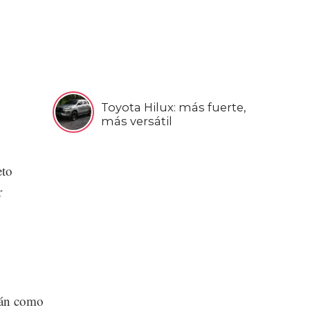
Toyota Hilux: más fuerte,
más versátil
eto
r
rán como