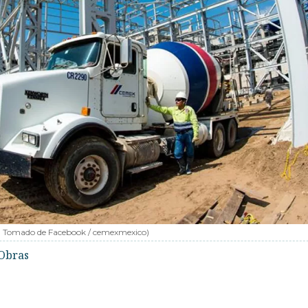
:
Tomado de Facebook / cemexmexico
)
Obras