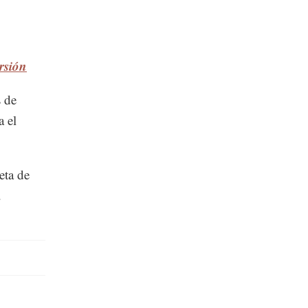
rsión
s de
a el
eta de
.