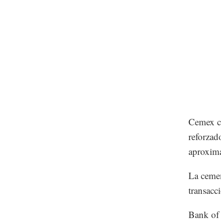
Cemex co
reforzad
aproxima
La cemen
transacc
Bank of 