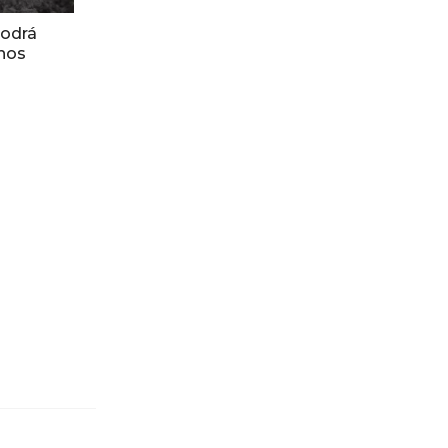
podrá
nos