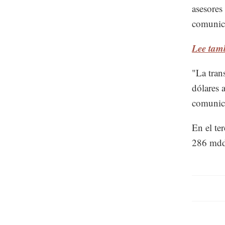
asesores
comunic
Lee tamb
"La tran
dólares 
comunic
En el te
286 mdd,