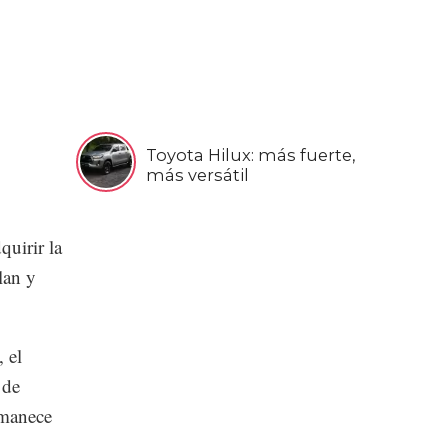
Toyota Hilux: más fuerte,
más versátil
uirir la
lan y
 el
 de
rmanece