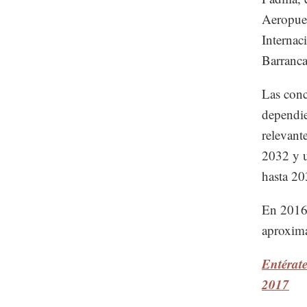
Aeropuer
Internac
Barranca
Las conc
dependie
relevant
2032 y u
hasta 20
En 2016,
aproxima
Entérate
2017