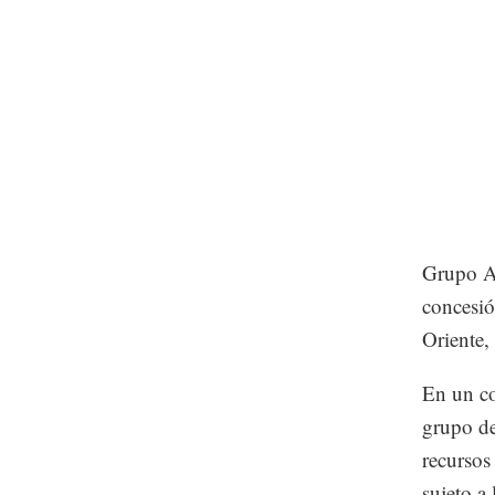
Grupo Ae
concesió
Oriente,
En un co
grupo de
recursos
sujeto a 