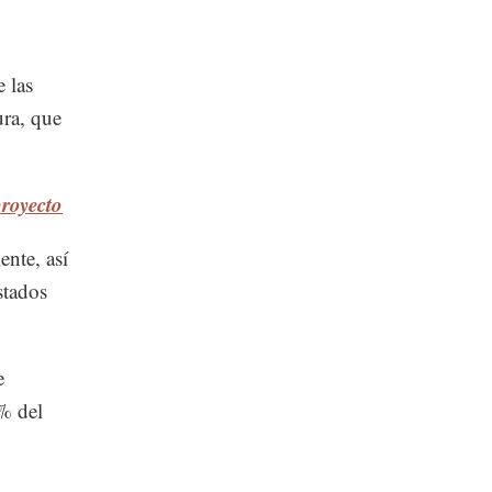
 las
ura, que
royecto
ente, así
stados
e
% del