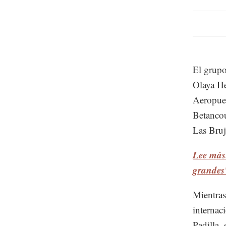
El grupo
Olaya He
Aeropue
Betancou
Las Bruj
Lee más:
grandes
Mientras
internac
Padilla,