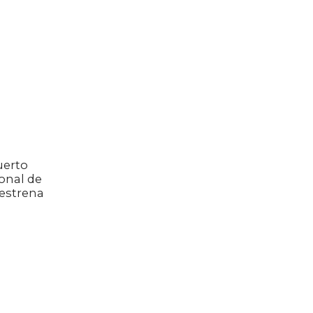
uerto
onal de
 estrena