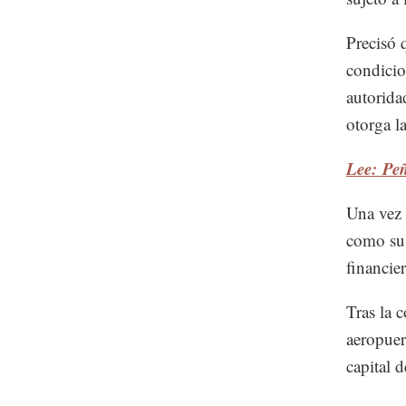
Precisó q
condicio
autorida
otorga l
Lee: Peñ
Una vez 
como sus
financie
Tras la 
aeropuer
capital 