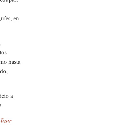
uíes, en
,
tos
imo hasta
ndo,
icio a
e.
lizar