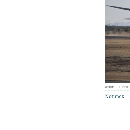
avion
-
(Foto:
Notimex