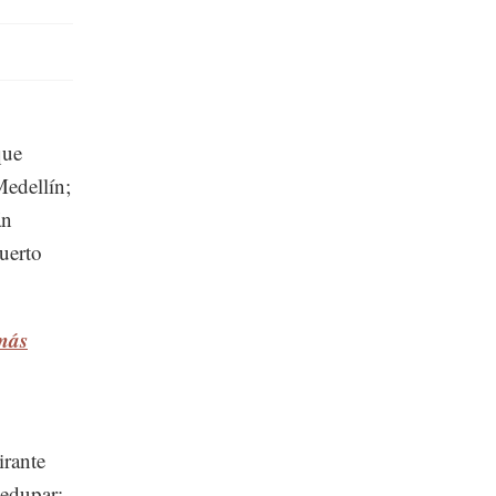
que
Medellín;
án
uerto
 más
irante
ledupar;