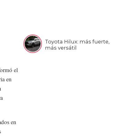
Toyota Hilux: más fuerte,
más versátil
formó el
ria en
n
ra
ados en
s