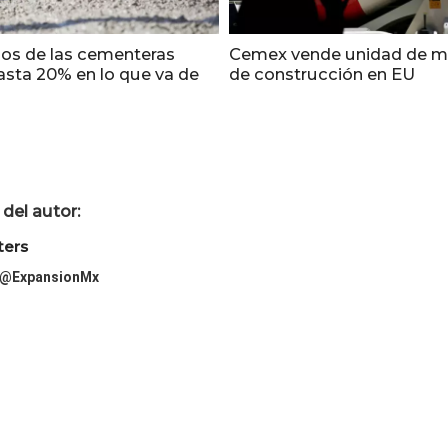
ios de las cementeras
Cemex vende unidad de ma
asta 20% en lo que va de
de construcción en EU
del autor:
ters
@ExpansionMx