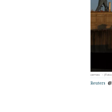
cemex
-
(Foto
Reuters
@