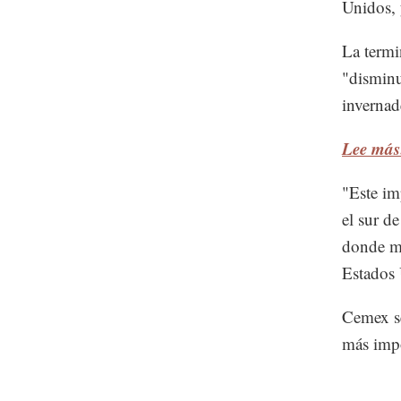
Unidos, 
La termin
"disminu
invernad
Lee más:
"Este im
el sur d
donde má
Estados 
Cemex se
más imp