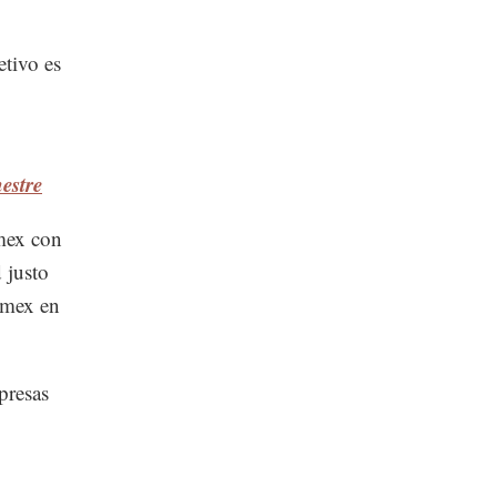
etivo es
estre
mex con
 justo
emex en
presas