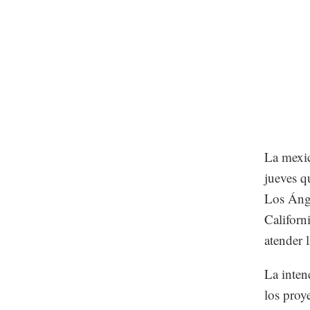
La mexic
jueves q
Los Ánge
Californ
atender 
La inten
los proy