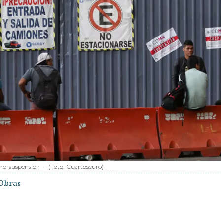
no-suspension
-
(Foto:
Cuartoscuro
)
Obras