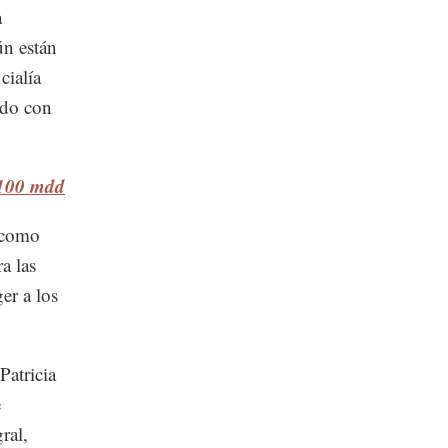
a
ún están
cialía
rdo con
 100 mdd
 como
a las
er a los
Patricia
e
ral,