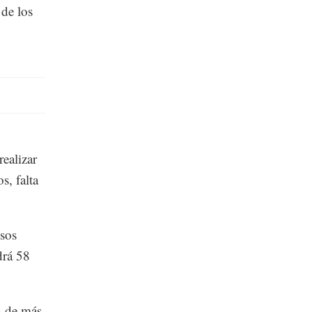
 de los
ealizar
s, falta
usos
drá 58
n de más