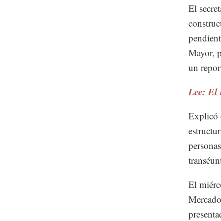
El secre
construc
pendient
Mayor, p
un report
Lee: El
Explicó 
estructu
personas
transéun
El miérc
Mercado,
presenta