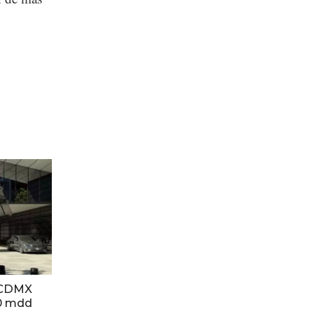
a CDMX
00 mdd