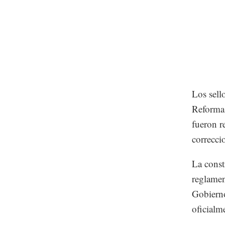
Los sell
Reforma,
fueron re
correcci
La const
reglamen
Gobierno
oficialme