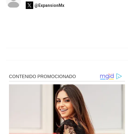
@ExpansionMx