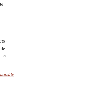
te
,700
 de
n en
inmueble