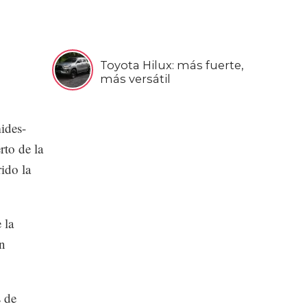
Toyota Hilux: más fuerte,
más versátil
ides-
to de la
ido la
 la
an
s de