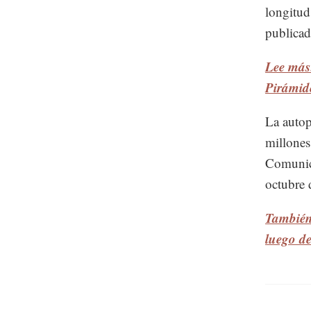
longitud
publicad
Lee más
Pirámid
La autop
millones
Comunica
octubre 
También 
luego d