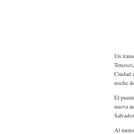
Un tramo
Texcoco,
Ciudad d
noche de
El puent
nueva au
Salvador
Al menos