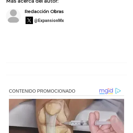
Más acerca del autor:
Redacción Obras
@ExpansionMx