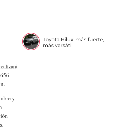
Toyota Hilux: más fuerte,
más versátil
ealizará
,656
ón.
embre y
n
ción
s.