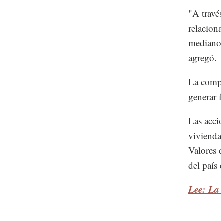
"A travé
relacion
mediano 
agregó.
La compa
generar 
Las acci
vivienda
Valores 
del país
Lee: La