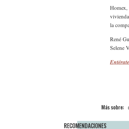
Homex, q
vivienda
la compa
René Gue
Selene V
Entérate
RECOMENDACIONES