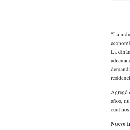
"La indu
economía
La dinám
adecuand
demanda 
residenc
Agregó q
años, nu
cual nos
Nuevo i