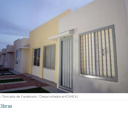
o:
Tomada de Facebook / DesarrolladoraHOMEX
)
Obras