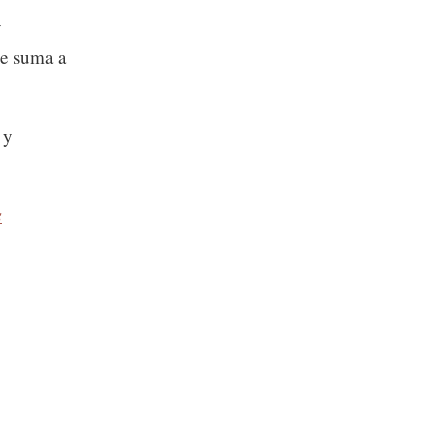
y
se suma a
 y
s