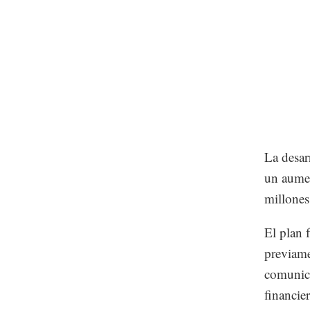
La desar
un aumen
millones
El plan 
previame
comunica
financie