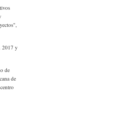
tivos
y
yectos",
n 2017 y
lo de
icana de
 centro