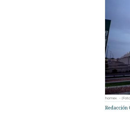
homex
-
(Fot
Redacción 