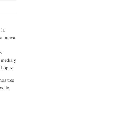
 la
da nueva.
 y
 media y
s López.
mos tres
s, lo